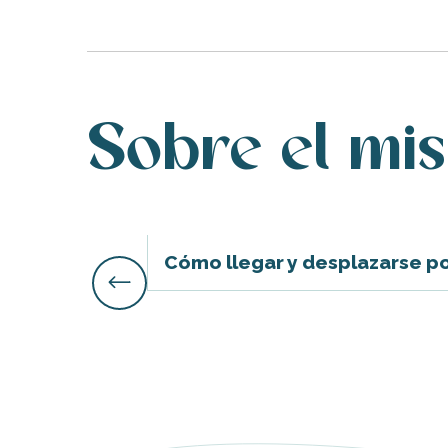
nas
 Ré:
Sobre el mi
ento
Cómo llegar y desplazarse por