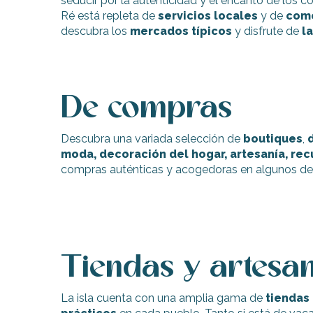
seducir por la autenticidad y el encanto de los co
Ré está repleta de
servicios locales
y de
come
Flotte
descubra los
mercados típicos
y disfrute de
l
 Portes-en-Ré
x
edoux-Plage
nt-Martin-de-Ré
De compras
nte-Marie-de-Ré
Descubra una variada selección de
boutiques
,
d
moda, decoración del hogar, artesanía, re
compras auténticas y acogedoras en algunos de 
Tiendas y artesa
La isla cuenta con una amplia gama de
tiendas