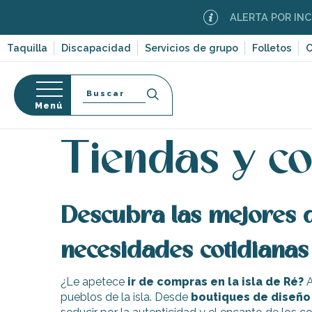
Aller
ALERTA POR INCENDIOS
au
contenu
Taquilla
Discapacidad
Servicios de grupo
Folletos
C
principal
Buscar
Menú
Página Web
Infórmese
Tiendas y comercios
so
Tiendas y c
Descubra las mejores d
-en-Ré
Bois-Plage-en-
necesidades cotidianas 
nt-Clément-
¿Le apetece
ir de compras en la isla de Ré?
A
leines
pueblos de la isla. Desde
boutiques de diseño 
Couarde-sur-