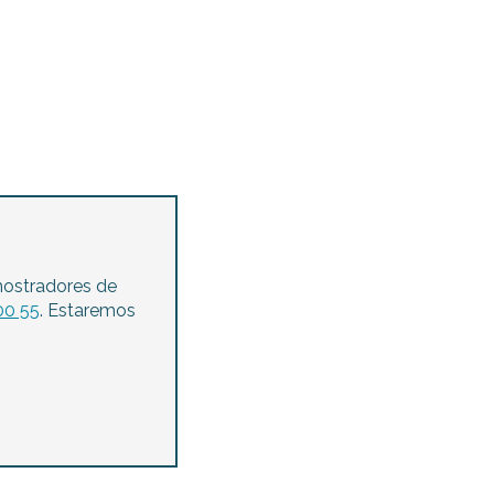
Taxis, taxis acuáticos y autocares
mostradores de
00 55
. Estaremos