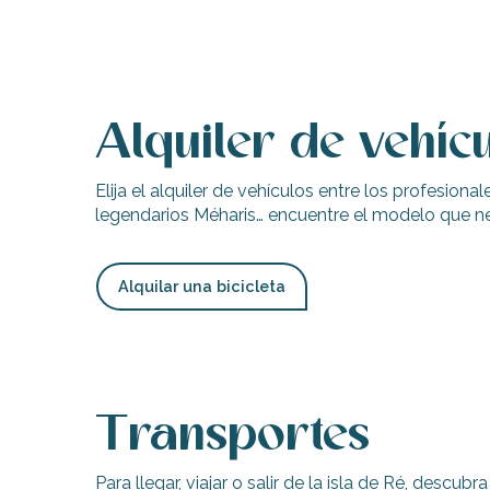
Alquiler de vehíc
Elija el alquiler de vehículos entre los profesiona
legendarios Méharis… encuentre el modelo que nece
Alquilar una bicicleta
ble
Transportes
Para llegar, viajar o salir de la isla de Ré, descubr