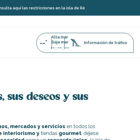
 las restricciones en la isla de Ré
Alta mar
--°
Baja mar
Información de tráfico
--
--
--
:
:
x favoris
, sus deseos y sus
nos, mercados y servicios
en todos los
 interiorismo y
tiendas
gourmet
, déjese