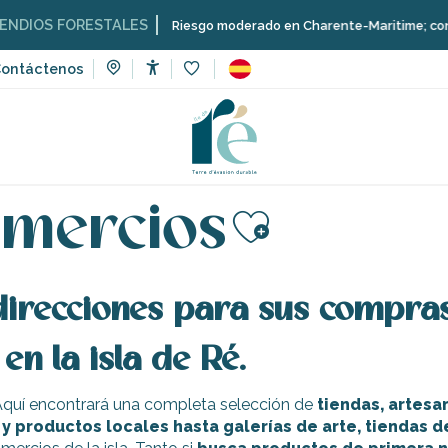
 FORESTALES
Riesgo moderado en Charente-Maritime; consulta aquí
ontáctenos
Accessibilité
Voir les favoris
omercios
Ajouter au
irecciones para sus compras
en la isla de Ré.
quí encontrará una completa selección de
tiendas, artesa
y productos locales hasta galerías de arte, tiendas de