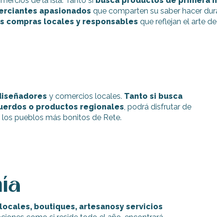
mercios de la isla. Tanto si
busca
productos de
primera
n
rciantes apasionados
que comparten su saber hacer duran
as compras locales y responsables
que reflejan el arte de v
iseñadores
y comercios locales.
Tanto si busca
cuerdos o productos regionales
, podrá disfrutar de
los pueblos más bonitos de Rete.
nía
 locales, boutiques, artesanos
y servicios