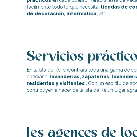
prácticos
en cada pueblo. Tanto si está de vaca
fácilmente todo lo que necesita:
tiendas de co
de decoración, informática,
etc.
Servicios práctic
indible
En la isla de Ré, encontrará toda una gama de ser
cotidiana:
lavanderías, zapaterías, lavanderí
residentes y visitantes
… Con un espíritu de acc
contribuyen a hacer de la isla de Ré un lugar agra
Les agences de loc