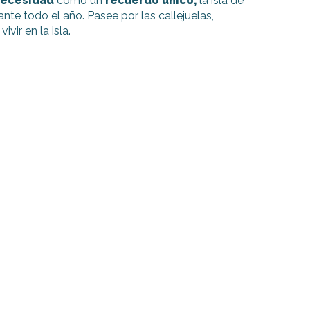
ecesidad
como un
recuerdo único,
la isla de
te todo el año. Pasee por las callejuelas,
ivir en la isla.
Compras
Tiendas y artesanos