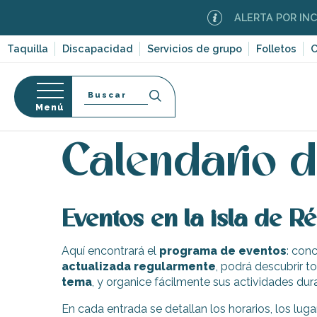
Aller
ALERTA POR INCEN
au
contenu
Taquilla
Discapacidad
Servicios de grupo
Folletos
C
principal
Buscar
Menú
Página Web
Organización – Actividades y Ocio
E
so
Calendario d
Eventos en la isla de Ré
-en-Ré
Bois-Plage-en-
Aquí encontrará el
programa de eventos
: con
actualizada regularmente
, podrá descubrir t
nt-Clément-
tema
, y organice fácilmente sus actividades dura
leines
Couarde-sur-
En cada entrada se detallan los horarios, los lugar