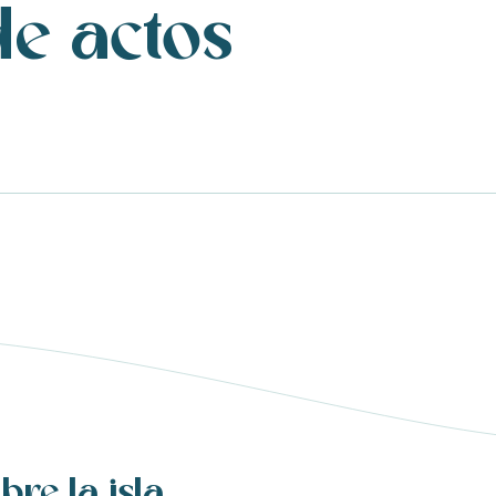
de actos
bre la isla