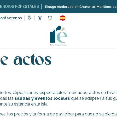
DIOS FORESTALES
Riesgo moderado en Charente-Maritime; consulta 
ontáctenos
Accessibilité
Voir les favoris
ventos
Calendario de actos
e actos
ciertos, exposiciones, espectáculos, mercados, actos culturale
odas las
salidas y eventos locales
que se adapten a sus gu
nte su estancia en la isla.
es, los precios y la forma de participar, para que no se pierda