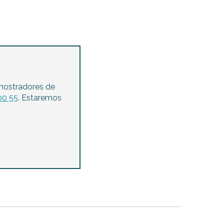
ocales
mostradores de
00 55
. Estaremos