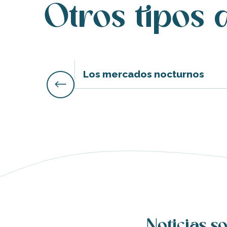
Otros tipos 
ble
Los mercados nocturnos
Noticias so
nas