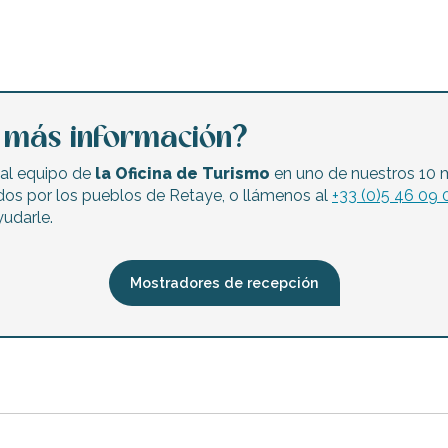
a más información?
 a los licores de Ré y degustación acompañada de productos l
al equipo de
la Oficina de Turismo
en uno de nuestros 10 
ductos locales
dos por los pueblos de Retaye, o llámenos al
+33 (0)5 46 09 
udarle.
lie Courcier
antas aromáticas
Mostradores de recepción