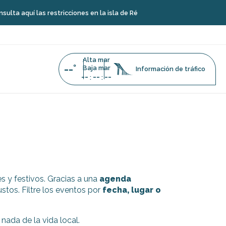
aquí las restricciones en la isla de Ré
Alta mar
--°
Baja mar
Información de tráfico
--
--
--
:
:
s y festivos. Gracias a una
agenda
stos. Filtre los eventos por
fecha, lugar o
 nada de la vida local.