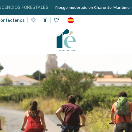
OS FORESTALES
Riesgo moderado en Charente-Maritime; consulta aq
ontáctenos
Accessibilité
Voir les favoris