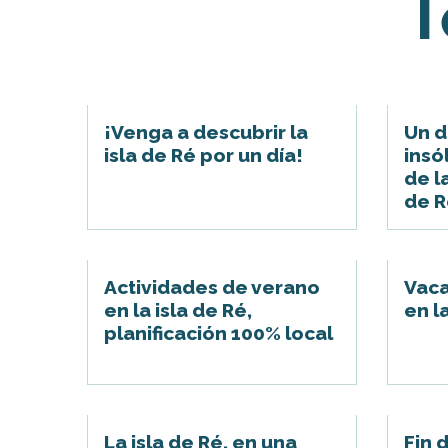
T
¡Venga a descubrir la
Un d
isla de Ré por un día!
insó
de la
de R
Actividades de verano
Vaca
en la isla de Ré,
en l
planificación 100% local
La isla de Ré, en una
Fin 