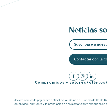
 Ré:
ento
Noticias so
Suscríbase a nuest
Contactar con la O
Compromisos y valores
Folletos
iledere.com es la página web oficial de la Oficina de Turismo de Ile de R
en el descubrimiento y la preparación de sus estancias y experiencias en