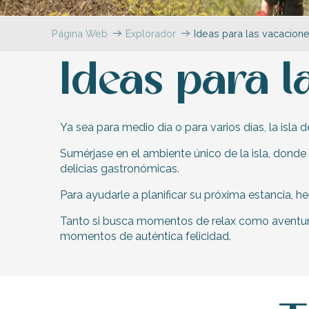
Flotte
Página Web
Explorador
Ideas para las vacacion
 Portes-en-Ré
x
Ideas para l
edoux-Plage
nt-Martin-de-Ré
nte-Marie-de-Ré
Ya sea para medio día o para varios días, la isla
Sumérjase en el ambiente único de la isla, donde 
delicias gastronómicas.
indible
Para ayudarle a planificar su próxima estancia,
Tanto si busca momentos de relax como aventuras 
momentos de auténtica felicidad.