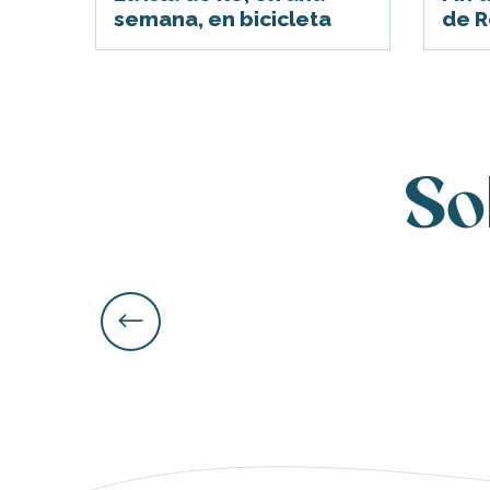
ble
semana, en bicicleta
de R
So
nas