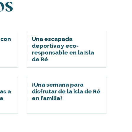
os
é con
Una escapada
deportiva y eco-
responsable en la Isla
de Ré
¡Una semana para
as a
disfrutar de la isla de Ré
na
en familia!