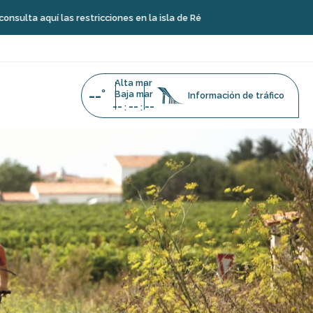
uí las restricciones en la isla de Ré
Alta mar
--°
Baja mar
Información de tráfico
--
--
--
:
: