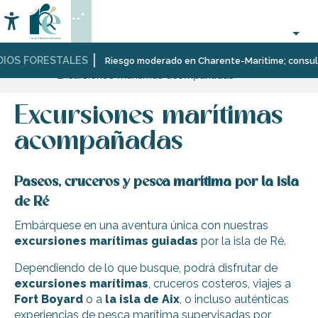
Aller
--°
au
Accessibilité
Buscar
contenu
principal
IOS FORESTALES
Página Web
Organización
Riesgo moderado en Charente-Maritime; consulta a
Excursiones marítimas acompañadas
–
Actividades
y
Excursiones marítimas
Ocio
acompañadas
Paseos, cruceros y pesca marítima por la isla
de Ré
Embárquese en una aventura única con nuestras
excursiones marítimas guiadas
por la isla de Ré.
Dependiendo de lo que busque, podrá disfrutar de
excursiones
marítimas
, cruceros costeros, viajes a
Fort Boyard
o a
la isla de Aix
, o incluso auténticas
experiencias de pesca marítima supervisadas por