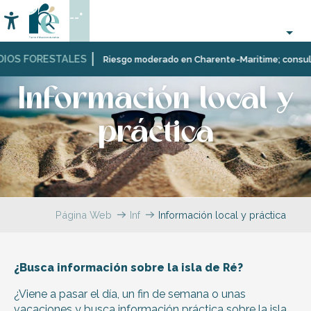
Aller
--°
au
Accessibilité
Buscar
contenu
principal
IOS FORESTALES
Riesgo moderado en Charente-Maritime; consulta a
Información local y
práctica
Página Web
Infórmese
Información local y práctica
¿Busca información sobre la isla de Ré?
¿Viene a pasar el día, un fin de semana o unas
vacaciones y busca información práctica sobre la isla