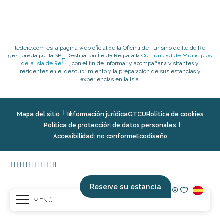
iledere.com es la página web oficial de la Oficina de Turismo de Ile de Ré,
gestionada por la SPL Destination Île de Ré para la
Comunidad de Municipios
de la Isla de Ré
, con el fin de informar y acompañar a visitantes y
residentes en el descubrimiento y la preparación de sus estancias y
experiencias en la isla.
Mapa del sitio
Información jurídica
GTCU
Politica de cookies
Política de protección de datos personales
Accesibilidad: no conforme
Ecodiseño
Reserve su estancia
MENÚ
Voir les fav