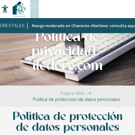
Aller
--°
au
Accessibilité
Buscar
contenu
principal
STALES
Riesgo moderado en Charente-Maritime; consulta aquí las res
Política de
privacidad -
iledere.com
Página Web
Política de protección de datos personales
Política de protección
de datos personales