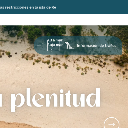
la de Ré
Alta mar
--°
Baja mar
Información de tráfico
--
--
--
:
:
 plenitud
í