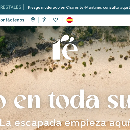
oderado en Charente-Maritime; consulta aquí las restricciones en la is
ontáctenos
Accessibilité
Voir les favoris
o en toda su
La escapada empieza aqu