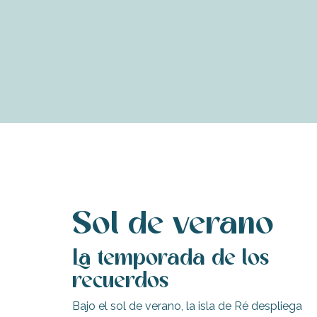
para
para
-
+
-
+
adulto(s)
niño(s)
Sol de verano
La temporada de los
recuerdos
Bajo el sol de verano, la isla de Ré despliega