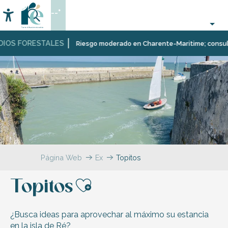
Aller
--°
au
Accessibilité
Buscar
contenu
principal
IOS FORESTALES
Riesgo moderado en Charente-Maritime; consulta a
Página Web
Explorador
Topitos
Topitos
Ajouter aux fav
¿Busca ideas para aprovechar al máximo su estancia
en la isla de Ré?