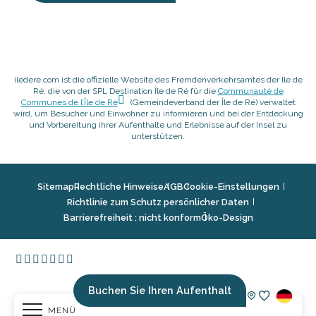
iledere.com ist die offizielle Website des Fremdenverkehrsamtes der Ile de
Ré, die von der SPL Destination Île de Ré für die
Communauté de
Communes de l’Île de Ré
(Gemeindeverband der Île de Ré) verwaltet
wird, um Besucher und Einwohner zu informieren und bei der Entdeckung
und Vorbereitung ihrer Aufenthalte und Erlebnisse auf der Insel zu
unterstützen.
Sitemap
Rechtliche Hinweise
AGB
Cookie-Einstellungen
Richtlinie zum Schutz persönlicher Daten
Barrierefreiheit : nicht konform
Öko-Design
Buchen Sie Ihren Aufenthalt
MENÜ
Voir les fav