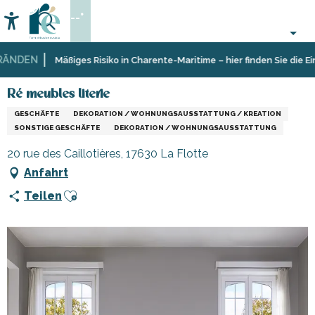
Aller
--°
au
Accessibilité
Suche
contenu
principal
NDEN
Startseite
Sich
Geschäfte
Ré meubles literie
Mäßiges Risiko in Charente-Maritime – hier finden Sie die Ein
informieren
und
Shopping
Ré meubles literie
GESCHÄFTE
DEKORATION / WOHNUNGSAUSSTATTUNG / KREATION
SONSTIGE GESCHÄFTE
DEKORATION / WOHNUNGSAUSSTATTUNG
20 rue des Caillotières, 17630 La Flotte
Anfahrt
Ajouter aux favoris
Teilen