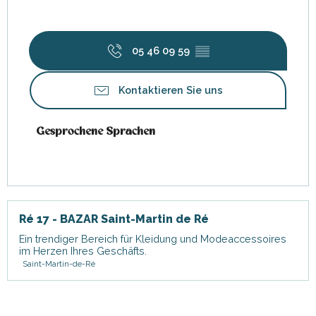
05 46 09 59
▒▒
Kontaktieren Sie uns
Gesprochene Sprachen
Gesprochene Sprachen
Ré 17 - BAZAR Saint-Martin de Ré
Ein trendiger Bereich für Kleidung und Modeaccessoires
im Herzen Ihres Geschäfts.
Saint-Martin-de-Ré