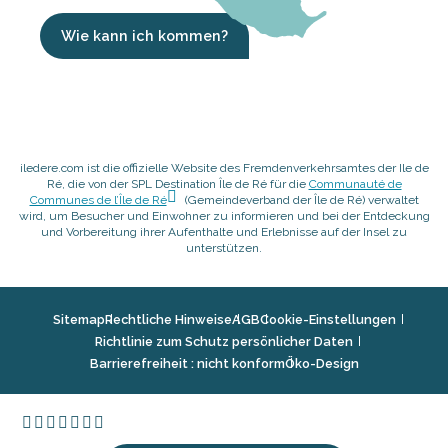
Wie kann ich kommen?
iledere.com ist die offizielle Website des Fremdenverkehrsamtes der Ile de
Ré, die von der SPL Destination Île de Ré für die
Communauté de
Communes de l’Île de Ré
(Gemeindeverband der Île de Ré) verwaltet
wird, um Besucher und Einwohner zu informieren und bei der Entdeckung
und Vorbereitung ihrer Aufenthalte und Erlebnisse auf der Insel zu
unterstützen.
Sitemap
Rechtliche Hinweise
AGB
Cookie-Einstellungen
Richtlinie zum Schutz persönlicher Daten
Barrierefreiheit : nicht konform
Öko-Design