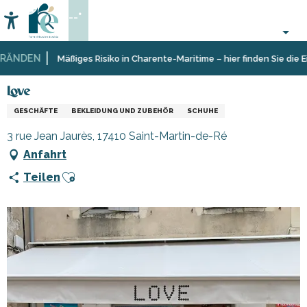
Aller
--°
au
Accessibilité
Suche
contenu
principal
ÄNDEN
Startseite
Sich
Geschäfte
Love
Mäßiges Risiko in Charente-Maritime – hier finden Sie die Ein
informieren
und
Shopping
Love
GESCHÄFTE
BEKLEIDUNG UND ZUBEHÖR
SCHUHE
3 rue Jean Jaurès, 17410 Saint-Martin-de-Ré
Anfahrt
Ajouter aux favoris
Teilen