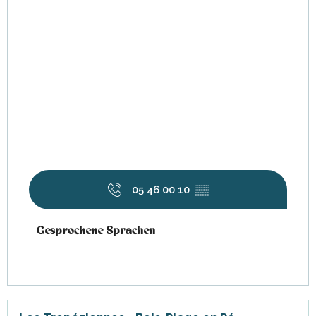
05 46 00 10
▒▒
Gesprochene Sprachen
Gesprochene Sprachen