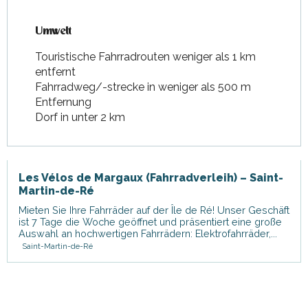
Umwelt
Umwelt
Touristische Fahrradrouten weniger als 1 km
entfernt
Fahrradweg/-strecke in weniger als 500 m
Entfernung
Dorf in unter 2 km
Les Vélos de Margaux (Fahrradverleih) – Saint-
Martin-de-Ré
Mieten Sie Ihre Fahrräder auf der Île de Ré! Unser Geschäft
ist 7 Tage die Woche geöffnet und präsentiert eine große
Auswahl an hochwertigen Fahrrädern: Elektrofahrräder,...
Saint-Martin-de-Ré