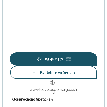
05 46 29 78
▒▒
Kontaktieren Sie uns
www.lesvelosdemargaux.fr
Gesprochene Sprachen
Gesprochene Sprachen