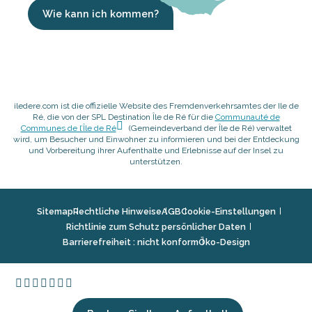
Wie kann ich kommen?
iledere.com ist die offizielle Website des Fremdenverkehrsamtes der Ile de
Ré, die von der SPL Destination Île de Ré für die
Communauté de
Communes de l’Île de Ré
(Gemeindeverband der Île de Ré) verwaltet
wird, um Besucher und Einwohner zu informieren und bei der Entdeckung
und Vorbereitung ihrer Aufenthalte und Erlebnisse auf der Insel zu
unterstützen.
Sitemap
Rechtliche Hinweise
AGB
Cookie-Einstellungen
Richtlinie zum Schutz persönlicher Daten
Barrierefreiheit : nicht konform
Öko-Design