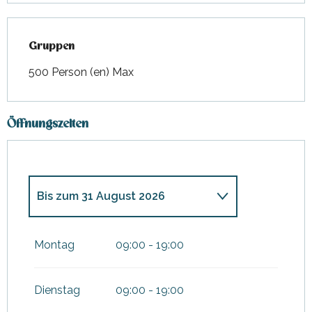
Gruppen
Gruppen
500 Person (en) Max
Öffnungszeiten
Bis zum
31 August 2026
vom
3 April 2026
bis zum
30
Juni 2026
Montag
09:00 - 19:00
vom
1 September 2026
bis
zum
1 November 2026
Dienstag
09:00 - 19:00