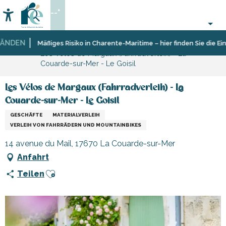
Aller
--°
au
Accessibilité
Suche
contenu
principal
DEN
Startseite
Sich
Geschäfte
Mäßiges Risiko in Charente-Maritime – hier finden Sie die Einsc
Les Vélos de Margaux (Fahrradverleih) - La
informieren
und
Couarde-sur-Mer - Le Goisil
Shopping
Les Vélos de Margaux (Fahrradverleih) - La
Couarde-sur-Mer - Le Goisil
GESCHÄFTE
MATERIALVERLEIH
VERLEIH VON FAHRRÄDERN UND MOUNTAINBIKES
14 avenue du Mail, 17670 La Couarde-sur-Mer
Anfahrt
Ajouter aux favoris
Teilen