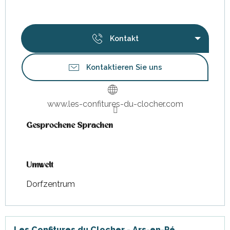
Kontakt
Kontaktieren Sie uns
www.les-confitures-du-clocher.com
Gesprochene Sprachen
Gesprochene Sprachen
Umwelt
Umwelt
Dorfzentrum
Les Confitures du Clocher - Ars-en-Ré