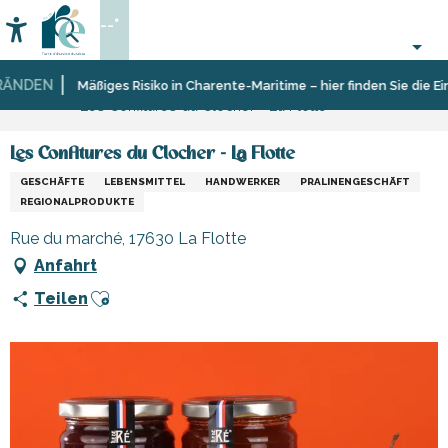
Aller
--°
au
Accessibilité
Suche
contenu
principal
NDEN
Startseite
Sich
Geschäfte
Mäßiges Risiko in Charente-Maritime – hier finden Sie die Eins
Les Confitures du Clocher - La Flotte
informieren
und
Shopping
Les Confitures du Clocher - La Flotte
GESCHÄFTE
LEBENSMITTEL
HANDWERKER
PRALINENGESCHÄFT
REGIONALPRODUKTE
Rue du marché, 17630 La Flotte
Anfahrt
Ajouter aux favoris
Teilen