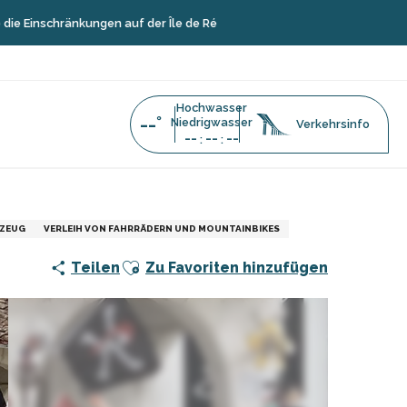
nkungen auf der Île de Ré
Hochwasser
--°
Niedrigwasser
Verkehrsinfo
--
--
--
:
:
LZEUG
VERLEIH VON FAHRRÄDERN UND MOUNTAINBIKES
Ajouter aux favoris
Teilen
Zu Favoriten hinzufügen