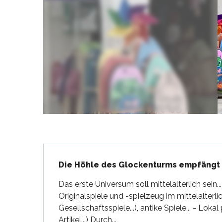
en
nte-Marie-de-Ré
und
Beschreibung
Die Höhle des Glockenturms empfängt S
Das erste Universum soll mittelalterlich sein
Originalspiele und -spielzeug im mittelalterlic
Gesellschaftsspiele...), antike Spiele... - Loka
Artikel...) Durch...