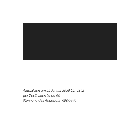
Buchbar
e
e
tze
tz
ches
Aktualisiert am 22 Januar 2026 Um 11:32
gei Destination Ile de Ré
(Kennung des Angebots :
5869935
)
es