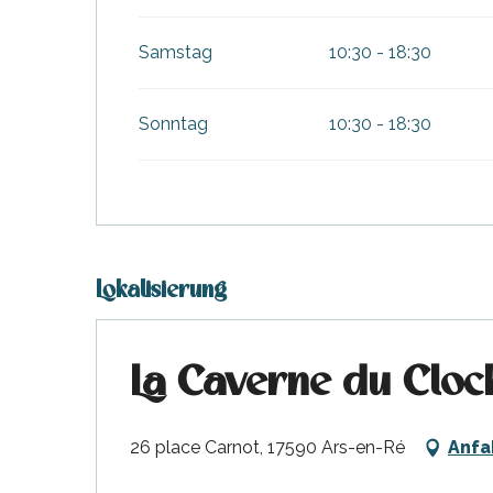
Samstag
10:30 - 18:30
Sonntag
10:30 - 18:30
Lokalisierung
La Caverne du Cloc
26 place Carnot, 17590 Ars-en-Ré
Anfa
tiges
l