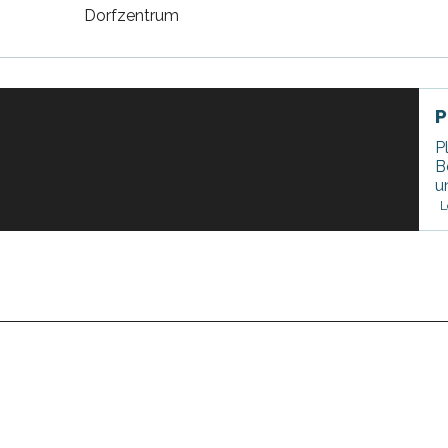
Dorfzentrum
P
P
B
u
L