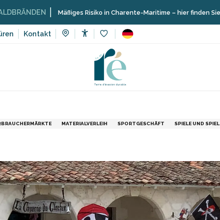
N
Mäßiges Risiko in Charente-Maritime – hier finden Sie die Einschrä
üren
Kontakt
Accessibilité
Voir les favoris
ing
La Caverne du Clocher
ERBRAUCHERMÄRKTE
MATERIALVERLEIH
SPORTGESCHÄFT
SPIELE UND SPIE