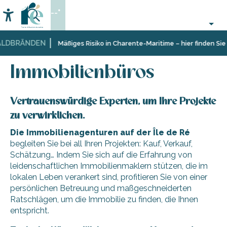
Aller
--°
au
Accessibilité
Suche
contenu
principal
LDBRÄNDEN
Startseite
Sich
Geschäfte
Immobilienbüros
Mäßiges Risiko in Charente-Maritime – hier finden Sie 
informieren
und
Shopping
Immobilienbüros
Vertrauenswürdige Experten, um Ihre Projekte
zu verwirklichen.
Die Immobilienagenturen auf der Île de Ré
begleiten Sie bei all Ihren Projekten: Kauf, Verkauf,
Schätzung… Indem Sie sich auf die Erfahrung von
leidenschaftlichen Immobilienmaklern stützen, die im
lokalen Leben verankert sind, profitieren Sie von einer
persönlichen Betreuung und maßgeschneiderten
Ratschlägen, um die Immobilie zu finden, die Ihnen
entspricht.