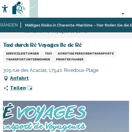
Aller
--°
au
Accessibilité
Suche
contenu
principal
ÄNDEN
Startseite
Sich
Geschäfte
Geschäfte
Mäßiges Risiko in Charente-Maritime – hier finden Sie die Ei
Taxi durch Ré Voyages Ile de Ré
informieren
und
und
Shopping
Handwerker
Taxi durch Ré Voyages Ile de Ré
SERVICELEISTUNGEN
TAXI
SONSTIGE PERSONENTRANSPORTE
TRANSPORTUNTERNEHMEN
PRIVATER FAHRER
309 rue des Acacias, 17940 Rivedoux-Plage
Anfahrt
Ajouter aux favoris
Teilen