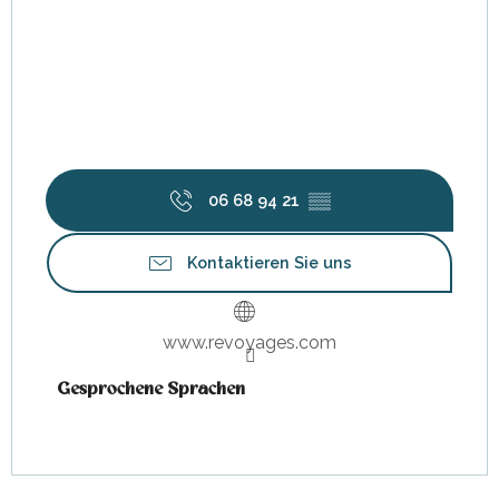
06 68 94 21
▒▒
Kontaktieren Sie uns
www.revoyages.com
Gesprochene Sprachen
Gesprochene Sprachen