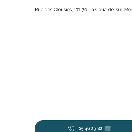
Rue des Clousies, 17670 La Couarde-sur-Me
tiges
l
05 46 29 82
▒▒