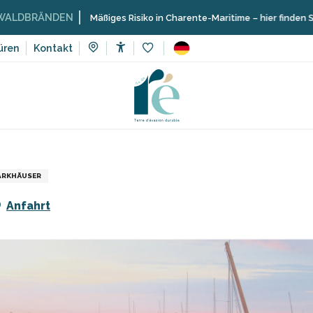
ÄNDEN
Mäßiges Risiko in Charente-Maritime – hier finden Sie die Ein
üren
Kontakt
Accessibilité
Voir les favoris
ing
Geschäfte und Handwerker
Parkplatz des Clousies
ARKHÄUSER
Anfahrt