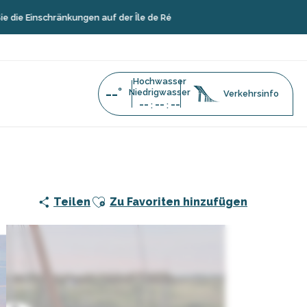
schränkungen auf der Île de Ré
Hochwasser
--°
Niedrigwasser
Verkehrsinfo
--
--
--
:
:
Ajouter aux favoris
Teilen
Zu Favoriten hinzufügen