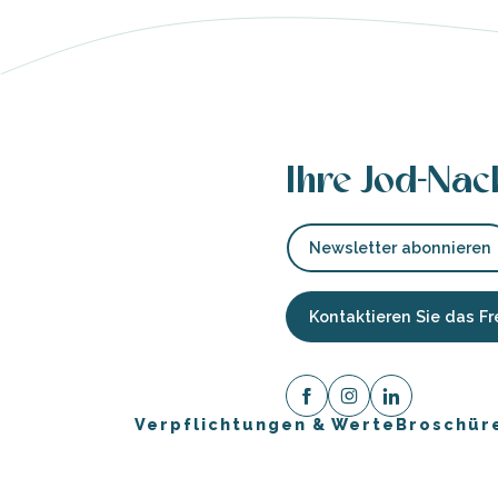
ches
es
Ihre Jod-Nac
Newsletter abonnieren
Kontaktieren Sie das 
Verpflichtungen & Werte
Broschür
ause