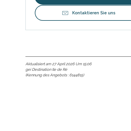
Kontaktieren Sie uns
Aktualisiert am 27 April 2026 Um 15:06
gei Destination Ile de Ré
(Kennung des Angebots :
6144815
)
e
e
tze
tz