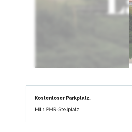
en
nte-Marie-de-Ré
und
Beschreibung
Kostenloser Parkplatz.
Mit 1 PMR-Stellplatz
hrlichen