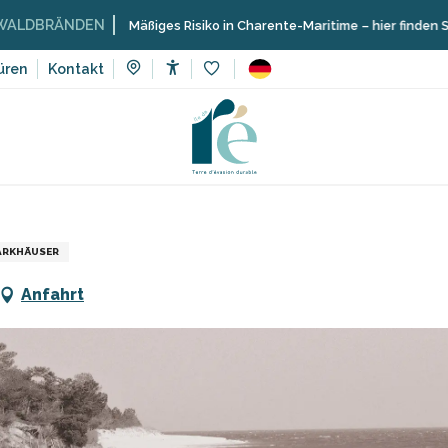
ÄNDEN
Mäßiges Risiko in Charente-Maritime – hier finden Sie die Ein
üren
Kontakt
Accessibilité
Voir les favoris
ing
Geschäfte und Handwerker
Parkplatz Châtaigniers
ARKHÄUSER
Anfahrt