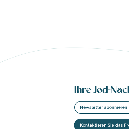
e
e
tze
tz
ches
es
Ihre Jod-Nac
Newsletter abonnieren
Kontaktieren Sie das 