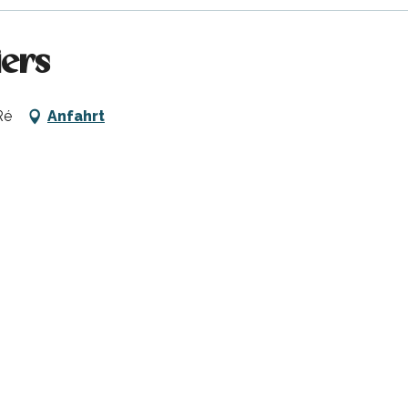
iers
Ré
Anfahrt