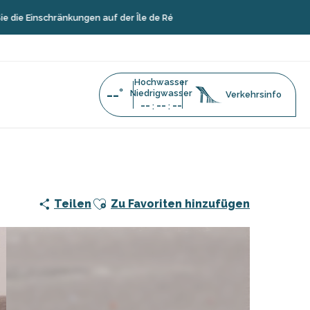
schränkungen auf der Île de Ré
Hochwasser
--°
Niedrigwasser
Verkehrsinfo
--
--
--
:
:
Ajouter aux favoris
Teilen
Zu Favoriten hinzufügen