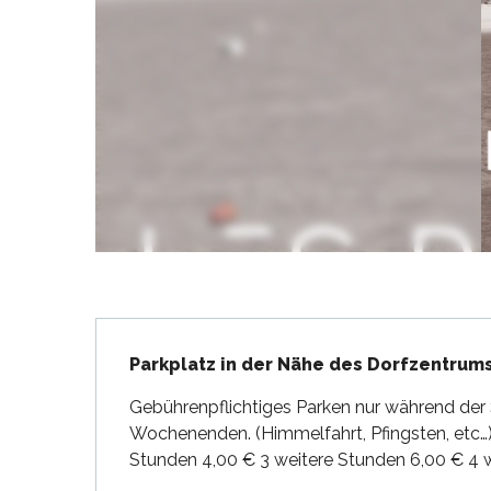
en
nte-Marie-de-Ré
und
Beschreibung
Parkplatz in der Nähe des Dorfzentrums
Gebührenpflichtiges Parken nur während der S
Wochenenden. (Himmelfahrt, Pfingsten, etc…).
Stunden 4,00 € 3 weitere Stunden 6,00 € 4 