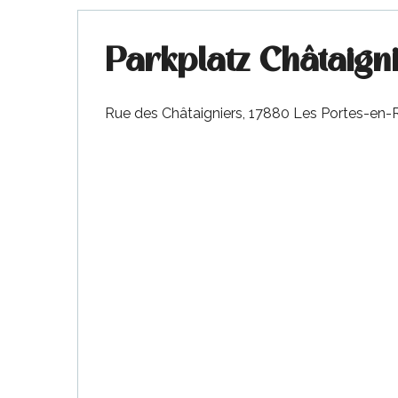
Parkplatz Châtaign
Rue des Châtaigniers, 17880 Les Portes-en-
tiges
l