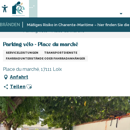
Aller
--°
au
Accessibilité
Suche
contenu
principal
RÄNDEN
Startseite
Sich
Geschäfte
Geschäfte
Mäßiges Risiko in Charente-Maritime – hier finden Sie die E
Parking vélo - Place du marché
informieren
und
und
Shopping
Handwerker
Parking vélo - Place du marché
SERVICELEISTUNGEN
TRANSPORTDIENSTE
FAHRRADUNTERSTÄNDE ODER FAHRRADANHÄNGER
Place du marché, 17111 Loix
Anfahrt
Ajouter aux favoris
Teilen