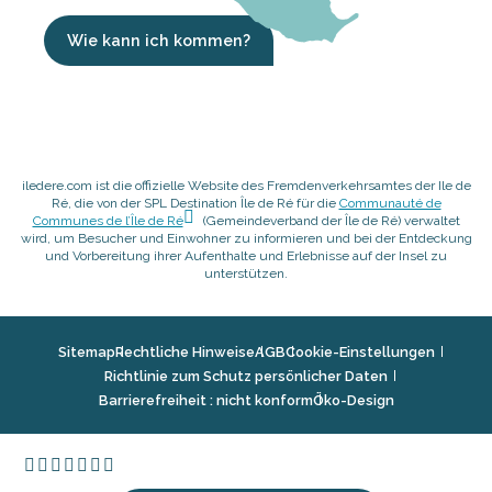
Wie kann ich kommen?
iledere.com ist die offizielle Website des Fremdenverkehrsamtes der Ile de
Ré, die von der SPL Destination Île de Ré für die
Communauté de
Communes de l’Île de Ré
(Gemeindeverband der Île de Ré) verwaltet
wird, um Besucher und Einwohner zu informieren und bei der Entdeckung
und Vorbereitung ihrer Aufenthalte und Erlebnisse auf der Insel zu
unterstützen.
Sitemap
Rechtliche Hinweise
AGB
Cookie-Einstellungen
Richtlinie zum Schutz persönlicher Daten
Barrierefreiheit : nicht konform
Öko-Design