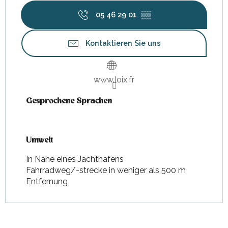
05 46 29 01
▒▒
Kontaktieren Sie uns
www.loix.fr
Gesprochene Sprachen
Gesprochene Sprachen
Umwelt
Umwelt
In Nähe eines Jachthafens
Fahrradweg/-strecke in weniger als 500 m
Entfernung