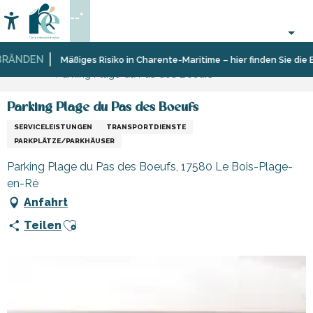
Aller
--°
au
Accessibilité
Suche
contenu
principal
ÄNDEN
Startseite
Sich
Geschäfte
Geschäfte
Mäßiges Risiko in Charente-Maritime – hier finden Sie die Ei
Parking Plage du Pas des Boeufs
informieren
und
und
Shopping
Handwerker
Parking Plage du Pas des Boeufs
SERVICELEISTUNGEN
TRANSPORTDIENSTE
PARKPLÄTZE/PARKHÄUSER
Parking Plage du Pas des Boeufs, 17580 Le Bois-Plage-
en-Ré
Anfahrt
Ajouter aux favoris
Teilen