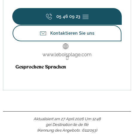
05 46 09 23
▒▒
Kontaktieren Sie uns
www.leboisplage.com
Gesprochene Sprachen
Gesprochene Sprachen
Aktualisiert am 27 April 2026 Um 12:48
gei Destination Ile de Ré
(Kennung des Angebots :
6112053
)