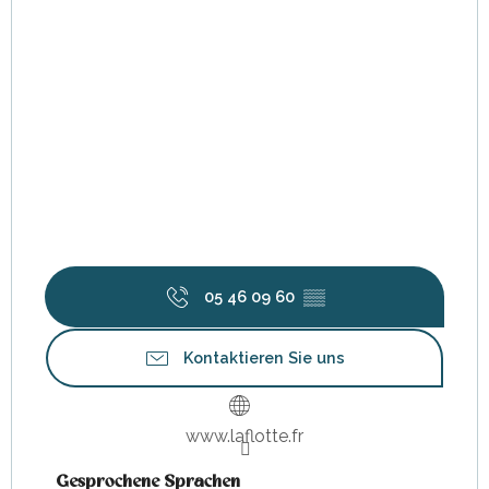
05 46 09 60
▒▒
Kontaktieren Sie uns
www.laflotte.fr
Gesprochene Sprachen
Gesprochene Sprachen