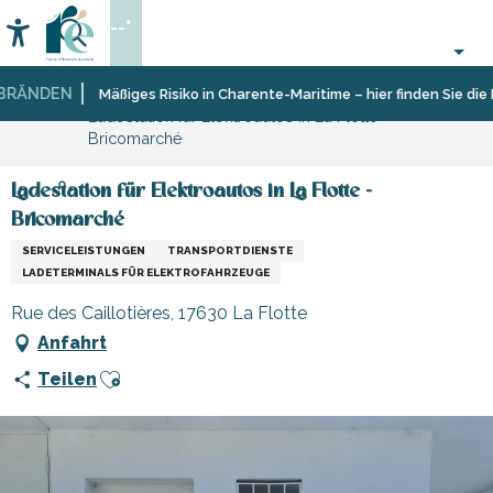
Aller
--°
au
Accessibilité
Suche
contenu
principal
ÄNDEN
Startseite
Sich
Geschäfte
Geschäfte
Mäßiges Risiko in Charente-Maritime – hier finden Sie die E
Ladestation für Elektroautos in La Flotte -
informieren
und
und
Bricomarché
Shopping
Handwerker
Ladestation für Elektroautos in La Flotte -
Bricomarché
SERVICELEISTUNGEN
TRANSPORTDIENSTE
LADETERMINALS FÜR ELEKTROFAHRZEUGE
Rue des Caillotières, 17630 La Flotte
Anfahrt
Ajouter aux favoris
Teilen