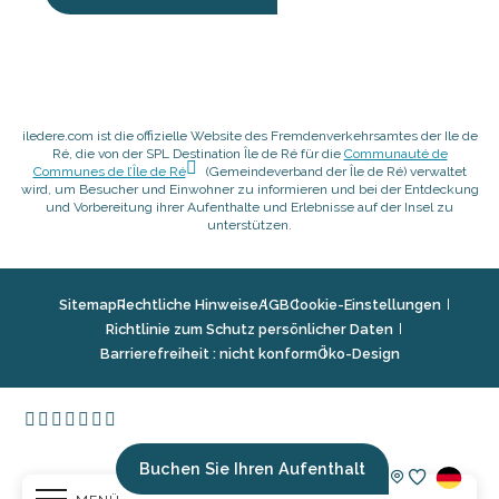
iledere.com ist die offizielle Website des Fremdenverkehrsamtes der Ile de
Ré, die von der SPL Destination Île de Ré für die
Communauté de
Communes de l’Île de Ré
(Gemeindeverband der Île de Ré) verwaltet
wird, um Besucher und Einwohner zu informieren und bei der Entdeckung
und Vorbereitung ihrer Aufenthalte und Erlebnisse auf der Insel zu
unterstützen.
Sitemap
Rechtliche Hinweise
AGB
Cookie-Einstellungen
Richtlinie zum Schutz persönlicher Daten
Barrierefreiheit : nicht konform
Öko-Design
Buchen Sie Ihren Aufenthalt