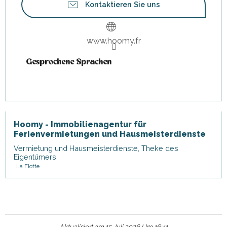
Kontaktieren Sie uns
www.hoomy.fr
Gesprochene Sprachen
Gesprochene Sprachen
Hoomy - Immobilienagentur für
Ferienvermietungen und Hausmeisterdienste
Vermietung und Hausmeisterdienste, Theke des
Eigentümers.
La Flotte
Aktualisiert am 15 Juli 2026 Um 16:41