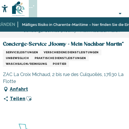
Aller
--°
au
Accessibilité
Suche
contenu
principal
NDEN
Startseite
Sich
Geschäfte
Geschäfte
Mäßiges Risiko in Charente-Maritime – hier finden Sie die Eins
Concierge-Service „Hoomy - Mein Nachbar Martin“
informieren
und
und
Shopping
Handwerker
Concierge-Service „Hoomy - Mein Nachbar Martin“
SERVICELEISTUNGEN
VERSCHIEDENE DIENSTLEISTUNGEN
UNBEWEGLICH
PRAKTISCHE DIENSTLEISTUNGEN
WASCHSALON/REINIGUNG
PORTIER
ZAC La Croix Michaud, 2 bis rue des Culquoilés, 17630 La
Flotte
Anfahrt
Ajouter aux favoris
Teilen