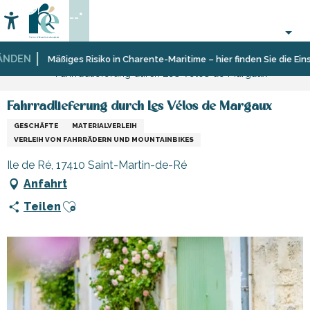
Aller
--°
au
Accessibilité
Suche
contenu
principal
DEN
Startseite
Sich
Geschäfte
Mäßiges Risiko in Charente-Maritime – hier finden Sie die Einsch
Fahrradlieferung durch Les Vélos de Margaux
informieren
und
Shopping
Fahrradlieferung durch Les Vélos de Margaux
GESCHÄFTE
MATERIALVERLEIH
VERLEIH VON FAHRRÄDERN UND MOUNTAINBIKES
Ile de Ré, 17410 Saint-Martin-de-Ré
Anfahrt
Ajouter aux favoris
Teilen