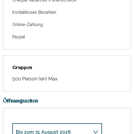
Chèque Vacances (Ferienscheck)
Kontaktloses Bezahlen
Online-Zahlung
Paypal
Gruppen
Gruppen
500 Person (en) Max
Öffnungszeiten
Bis zum
31 August 2026