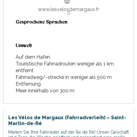
www.lesvelosdemargaux.fr
Gesprochene Sprachen
Gesprochene Sprachen
Umwelt
Umwelt
Auf dem Hafen
Touristische Fahrradrouten weniger als 1 km
entfernt
Fahrradweg/-strecke in weniger als 500 m
Entfernung
Meer innerhalb von 300 m
Les Vélos de Margaux (Fahrradverleih) – Saint-
Martin-de-Ré
Mieten Sie Ihre Fahrräder auf der Île de Ré! Unser Geschäft