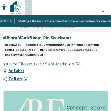
Aller
--°
au
Accessibilité
Suche
contenu
principal
NDEN
Startseite
Sich
Geschäfte
Mäßiges Risiko in Charente-Maritime – hier finden Sie die Eins
dREam WorkShop: Die Werkstatt
informieren
und
Shopping
dREam WorkShop: Die Werkstatt
GESCHÄFTE
DEKORATION / WOHNUNGSAUSSTATTUNG / KREATION
SONSTIGE GESCHÄFTE
DEKORATION / WOHNUNGSAUSSTATTUNG
BASTELWAREN/HANDARBEIT
9 rue de Cîteaux, 17410 Saint-Martin-de-Ré
Anfahrt
Ajouter aux favoris
Teilen