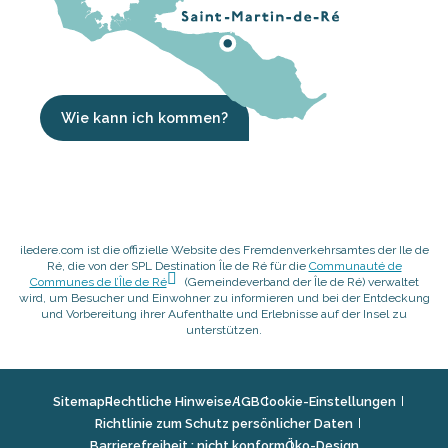
Wie kann ich kommen?
iledere.com ist die offizielle Website des Fremdenverkehrsamtes der Ile de
Ré, die von der SPL Destination Île de Ré für die
Communauté de
Communes de l’Île de Ré
(Gemeindeverband der Île de Ré) verwaltet
wird, um Besucher und Einwohner zu informieren und bei der Entdeckung
und Vorbereitung ihrer Aufenthalte und Erlebnisse auf der Insel zu
unterstützen.
Sitemap
Rechtliche Hinweise
AGB
Cookie-Einstellungen
Richtlinie zum Schutz persönlicher Daten
Barrierefreiheit : nicht konform
Öko-Design