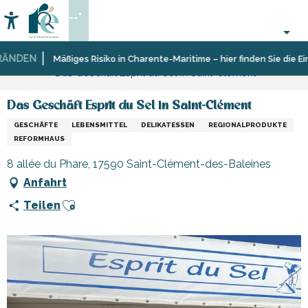
Aller
--°
au
Accessibilité
Suche
contenu
principal
NDEN
Startseite
Sich
Geschäfte
Mäßiges Risiko in Charente-Maritime – hier finden Sie die Eins
Das Geschäft Esprit du Sel in Saint-Clément
informieren
und
Shopping
Das Geschäft Esprit du Sel in Saint-Clément
GESCHÄFTE
LEBENSMITTEL
DELIKATESSEN
REGIONALPRODUKTE
REFORMHAUS
8 allée du Phare, 17590 Saint-Clément-des-Baleines
Anfahrt
Ajouter aux favoris
Teilen