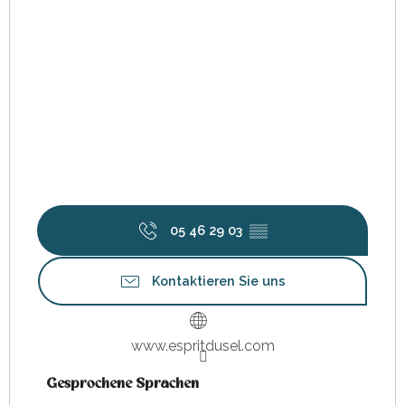
05 46 29 03
▒▒
Kontaktieren Sie uns
www.espritdusel.com
Gesprochene Sprachen
Gesprochene Sprachen