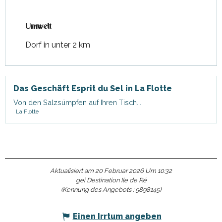
Umwelt
Umwelt
Dorf in unter 2 km
Das Geschäft Esprit du Sel in La Flotte
Von den Salzsümpfen auf Ihren Tisch...
La Flotte
Aktualisiert am 20 Februar 2026 Um 10:32
gei Destination Ile de Ré
(Kennung des Angebots :
5898145
)
Einen Irrtum angeben