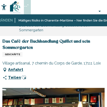
Aller
--°
au
Accessibilité
Suche
contenu
principal
NDEN
Startseite
Sich
Geschäfte
Mäßiges Risiko in Charente-Maritime – hier finden Sie die Eins
Das Café der Buchhandlung Quillet und sein
informieren
und
Sommergarten
Shopping
Das Café der Buchhandlung Quillet und sein
Sommergarten
GESCHÄFTE
Village artisanal, 7 chemin du Corps de Garde, 17111 Loix
Anfahrt
Ajouter aux favoris
Teilen