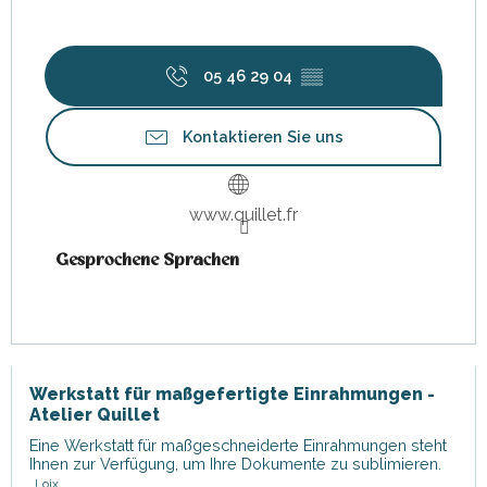
05 46 29 04
▒▒
Kontaktieren Sie uns
www.quillet.fr
Gesprochene Sprachen
Gesprochene Sprachen
Werkstatt für maßgefertigte Einrahmungen -
Atelier Quillet
Eine Werkstatt für maßgeschneiderte Einrahmungen steht
Ihnen zur Verfügung, um Ihre Dokumente zu sublimieren.
Loix