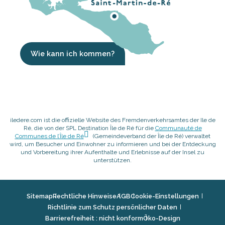
Wie kann ich kommen?
iledere.com ist die offizielle Website des Fremdenverkehrsamtes der Ile de
Ré, die von der SPL Destination Île de Ré für die
Communauté de
Communes de l’Île de Ré
(Gemeindeverband der Île de Ré) verwaltet
wird, um Besucher und Einwohner zu informieren und bei der Entdeckung
und Vorbereitung ihrer Aufenthalte und Erlebnisse auf der Insel zu
unterstützen.
Sitemap
Rechtliche Hinweise
AGB
Cookie-Einstellungen
Richtlinie zum Schutz persönlicher Daten
Barrierefreiheit : nicht konform
Öko-Design