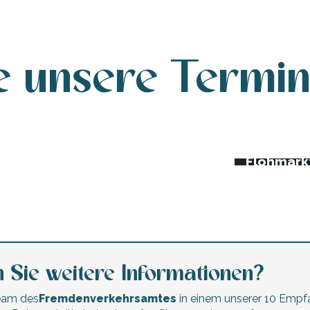
e unsere Termi
da dieser Woche
Nachtmär
Trödelmä
erte und Festivals
Flohmärk
 Sie weitere Informationen?
Team des
Fremdenverkehrsamtes
in einem unserer 10 Empf