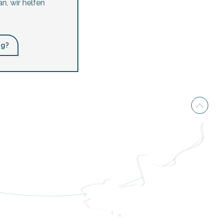
n, wir helfen
ng?