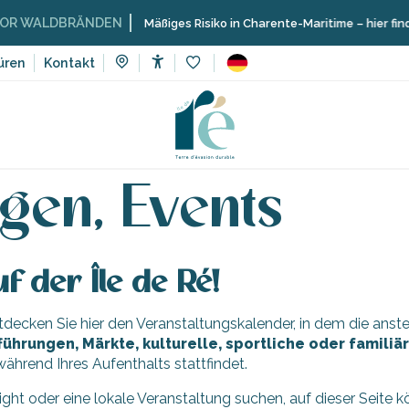
WALDBRÄNDEN
Mäßiges Risiko in Charente-Maritime – hier finden 
üren
Kontakt
Accessibilité
Voir les favoris
Veranstaltungen, Events
gen, Events
f der Île de Ré!
Entdecken Sie hier den Veranstaltungskalender, in dem die an
führungen, Märkte, kulturelle, sportliche oder famili
ährend Ihres Aufenthalts stattfindet.
light oder eine lokale Veranstaltung suchen, auf dieser Seite 