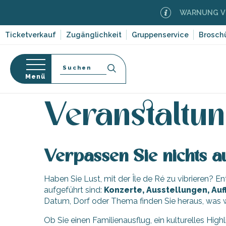
Aller
WARNUNG VOR 
au
contenu
Ticketverkauf
Zugänglichkeit
Gruppenservice
Brosch
principal
Suche
Menü
Startseite
Organisieren – Aktivitäten und Freizeit
-en-Ré
Bois-Plage-en-
nen
Veranstaltun
nt-Clément-
orf-
leines
Couarde-sur-
Verpassen Sie nichts au
ruf
Flotte
Haben Sie Lust, mit der Île de Ré zu vibrieren? 
dwege
 Portes-en-Ré
ten,
aufgeführt sind:
Konzerte, Ausstellungen, Auf
x
,
Datum, Dorf oder Thema finden Sie heraus, was w
entation
e
edoux-Plage
Ob Sie einen Familienausflug, ein kulturelles High
nt-Martin-de-Ré
 auf die