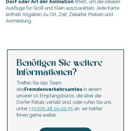
Dorf oder Art der Animation
filtern, um die idealen
Ausflüge für Groß und Klein auszuwählen. Jede Karte
enthält Angaben zu Ort, Zeit, Zielalter, Preisen und
Anmeldung.
Nachtmarkt der Kunsthandwerker in La Noue
Theaterstück – Alice im Wunderland - Rivedoux-Plage
Der schöne Flohmarkt der Wale
Balade Nature
Benötigen Sie weitere
Workshop für Kinder und Jugendliche: Erinnerungen an Ré
Informationen?
Familienkino
Eine Reise für die Sinne: Die Sinne im Herzen der Sümpfe
Treffen Sie das Team
Atelier pâtisserie par l'Abeille de Ré
des
Fremdenverkehrsamtes
in einem
Der Zirkus Zavatta
unserer 10 Empfangsbüros, die über die
Von der ADEPIR organisierte Besichtigung von Fischtrepp
Dörfer Rétais verteilt sind, oder rufen Sie uns
Animation Galerie des monstres en bocal
unter
+33 (0)5 46 09 00 55
an, wir helfen
Ciné-Cyclo
Ihnen gerne weiter.