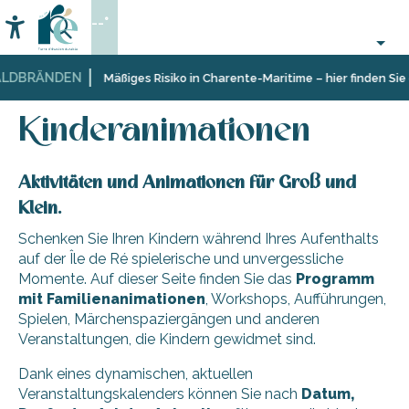
Aller
--°
au
Accessibilité
Suche
contenu
principal
LDBRÄNDEN
Startseite
Organisieren
Veranstaltungen,
Kinderanimationen
Mäßiges Risiko in Charente-Maritime – hier finden Sie 
–
Events
Aktivitäten
Kinderanimationen
und
Freizeit
Aktivitäten und Animationen für Groß und
Klein.
Schenken Sie Ihren Kindern während Ihres Aufenthalts
auf der Île de Ré spielerische und unvergessliche
Momente. Auf dieser Seite finden Sie das
Programm
mit Familienanimationen
, Workshops, Aufführungen,
Spielen, Märchenspaziergängen und anderen
Veranstaltungen, die Kindern gewidmet sind.
Dank eines dynamischen, aktuellen
Veranstaltungskalenders können Sie nach
Datum,