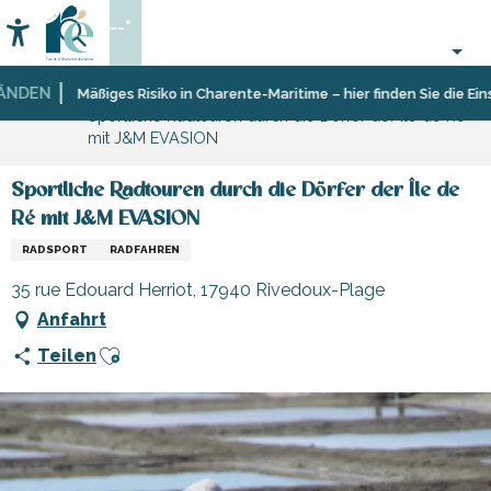
Aller
--°
au
Accessibilité
Suche
contenu
principal
DEN
Startseite
Organisieren
Sport
Mäßiges Risiko in Charente-Maritime – hier finden Sie die Einsch
Sportliche Radtouren durch die Dörfer der Île de Ré
–
und
mit J&M EVASION
Aktivitäten
Sensation
und
Freizeit
Sportliche Radtouren durch die Dörfer der Île de
Ré mit J&M EVASION
RADSPORT
RADFAHREN
35 rue Edouard Herriot, 17940 Rivedoux-Plage
Anfahrt
Ajouter aux favoris
Teilen