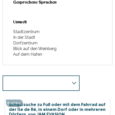
Gesprochene Sprachen
Gesprochene Sprachen
Umwelt
Umwelt
Stadtzentrum
In der Stadt
Dorfzentrum
Blick auf den Weinberg
Auf dem Hafen
Buchbar
Schatzsuche zu Fuß oder mit dem Fahrrad auf
der Île de Ré, in einem Dorf oder in mehreren
Dörfern, von J&M EVASION