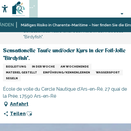
Aller
--°
au
Accessibilité
Suche
contenu
principal
DEN
Startseite
Organisieren
Sport
Mäßiges Risiko in Charente-Maritime – hier finden Sie die Einsc
Sensationelle Taufe und/oder Kurs in der Foil-Jolle
–
und
"Birdyfish".
Aktivitäten
Sensation
und
Freizeit
Sensationelle Taufe und/oder Kurs in der Foil-Jolle
"Birdyfish".
BEGLEITUNG
IN DER WOCHE
AM WOCHENENDE
MATERIEL GESTELLT
EINFÜHRUNG/KENNENLERNEN
WASSERSPORT
SEGELN
École de voile du Cercle Nautique d'Ars-en-Ré, 27 quai de
la Prée, 17590 Ars-en-Ré
Anfahrt
Ajouter aux favoris
Teilen