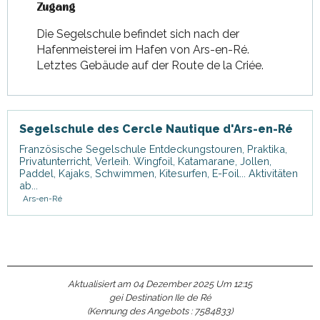
Zugang
Zugang
Die Segelschule befindet sich nach der
Hafenmeisterei im Hafen von Ars-en-Ré.
Letztes Gebäude auf der Route de la Criée.
Segelschule des Cercle Nautique d'Ars-en-Ré
Französische Segelschule Entdeckungstouren, Praktika,
Privatunterricht, Verleih. Wingfoil, Katamarane, Jollen,
Paddel, Kajaks, Schwimmen, Kitesurfen, E-Foil... Aktivitäten
ab...
Ars-en-Ré
Aktualisiert am 04 Dezember 2025 Um 12:15
gei Destination Ile de Ré
(Kennung des Angebots :
7584833
)