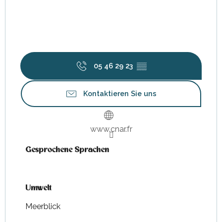
05 46 29 23
▒▒
Kontaktieren Sie uns
www.cnar.fr
Gesprochene Sprachen
Gesprochene Sprachen
Umwelt
Umwelt
Meerblick