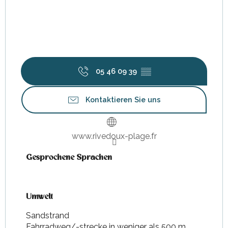
05 46 09 39
▒▒
Kontaktieren Sie uns
www.rivedoux-plage.fr
Gesprochene Sprachen
Gesprochene Sprachen
Umwelt
Umwelt
Sandstrand
Fahrradweg/-strecke in weniger als 500 m