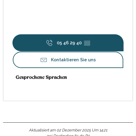
05 46 29 40
▒▒
Kontaktieren Sie uns
Gesprochene Sprachen
Gesprochene Sprachen
Aktualisiert am 02 Dezember 2025 Um 14:21
gei Destination Ile de Ré