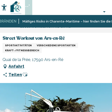
Aller
--°
au
Accessibilité
Suche
contenu
principal
RÄNDEN
Startseite
Organisieren
Sport
Schulen,
Mäßiges Risiko in Charente-Maritime – hier finden Sie die E
Street Workout von Ars-en-Ré
–
und
Clubs,
Aktivitäten
Sensation
Vereine
und
Street Workout von Ars-en-Ré
Freizeit
SPORTAKTIVITÄTEN
VERSCHIEDENE SPORTARTEN
KRAFT-/FITNESSBEREICH
Quai de la Prée, 17590 Ars-en-Ré
Anfahrt
Ajouter aux favoris
Teilen