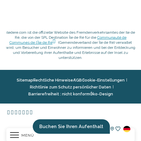
iledere.com ist die offizielle Website des Fremdenverkehrsamtes der Ile de
Ré, die von der SPL Destination Île de Ré für die
Communauté de
Communes de l’Île de Ré
(Gemeindeverband der Île de Ré) verwaltet
wird, um Besucher und Einwohner zu informieren und bei der Entdeckung
und Vorbereitung ihrer Aufenthalte und Erlebnisse auf der Insel zu
unterstützen.
Sitemap
Rechtliche Hinweise
AGB
Cookie-Einstellungen
Richtlinie zum Schutz persönlicher Daten
Barrierefreiheit : nicht konform
Öko-Design
Buchen Sie Ihren Aufenthalt
MENÜ
Voir les fav