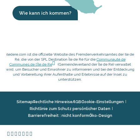
Wie kann ich kommen?
iledere.com ist die offizielle Website des Fremdenverkehrsamtes der Ile de
Ré, die von der SPL Destination Île de Ré für die
Communauté de
Communes de l’Île de Ré
(Gemeindeverband der Île de Ré) verwaltet
wird, um Besucher und Einwohner zu informieren und bei der Entdeckung
und Vorbereitung ihrer Aufenthalte und Erlebnisse auf der Insel zu
unterstützen.
Sitemap
Rechtliche Hinweise
AGB
Cookie-Einstellungen
Richtlinie zum Schutz persönlicher Daten
Barrierefreiheit : nicht konform
Öko-Design