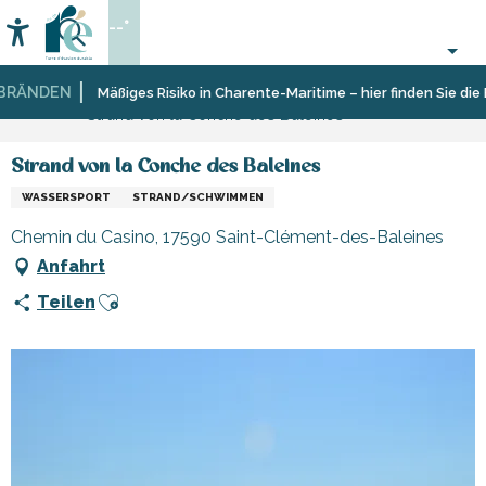
Aller
--°
au
Accessibilité
Suche
contenu
principal
RÄNDEN
Startseite
Organisieren
Sport
Schulen,
Mäßiges Risiko in Charente-Maritime – hier finden Sie die E
Strand von la Conche des Baleines
–
und
Clubs,
Aktivitäten
Sensation
Vereine
und
Strand von la Conche des Baleines
Freizeit
WASSERSPORT
STRAND/SCHWIMMEN
Chemin du Casino, 17590 Saint-Clément-des-Baleines
Anfahrt
Ajouter aux favoris
Teilen