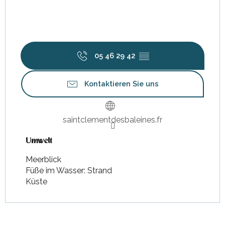
05 46 29 42
▒▒
Kontaktieren Sie uns
saintclementdesbaleines.fr
Umwelt
Umwelt
Meerblick
Füße im Wasser: Strand
Küste