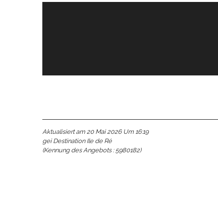
Buchbar
e
e
tze
tz
ches
es
Aktualisiert am 20 Mai 2026 Um 16:19
gei Destination Ile de Ré
(Kennung des Angebots :
5980182
)