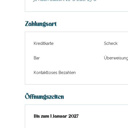
Zahlungsart
Kreditkarte
Scheck
Bar
Überweisun
Kontaktloses Bezahlen
Öffnungszeiten
vom
Bis zum
2 Februar 2026
1 Januar 2027
bis zum
1 Januar 2027