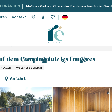
N
Mäßiges Risiko in Charente-Maritime – hier finden Sie die Einschrä
üren
Kontakt
Accessibilité
Voir les favoris
Sport und Sensation
Schulen, Clubs, Vereine
Les Fougères
uf dem Campingplatz Les Fougères
ANLAGEN
WELLNESSBEREICH
e
Anfahrt