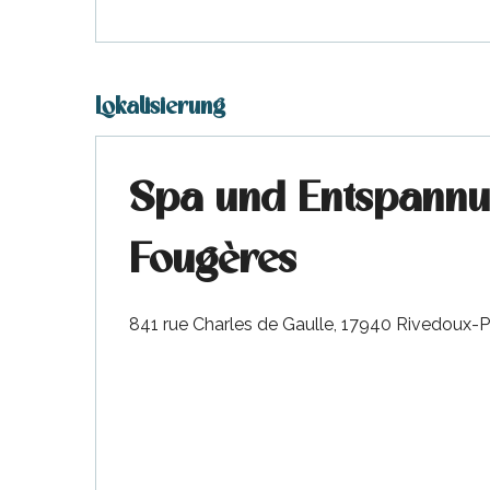
Lokalisierung
Spa und Entspannu
tiges
l
Fougères
841 rue Charles de Gaulle, 17940 Rivedoux-