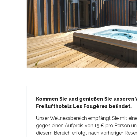
en
nte-Marie-de-Ré
und
Beschreibung
Kommen Sie und genießen Sie unseren W
Freilufthotels Les Fougères befindet.
Unser Wellnessbereich empfängt Sie mit ein
gegen einen Aufpreis von 15 € pro Person u
diesem Bereich erfolgt nach vorheriger Reser