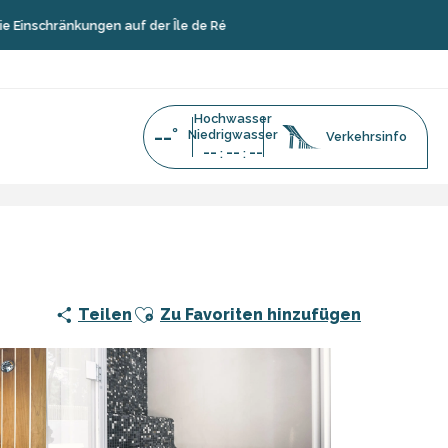
nkungen auf der Île de Ré
Hochwasser
--°
Niedrigwasser
Verkehrsinfo
--
--
--
:
:
Ajouter aux favoris
Teilen
Zu Favoriten hinzufügen