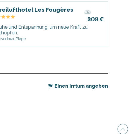
reilufthotel Les Fougères
Ab
309
€
uhe und Entspannung, um neue Kraft zu
chöpfen.
ivedoux-Plage
Einen Irrtum angeben