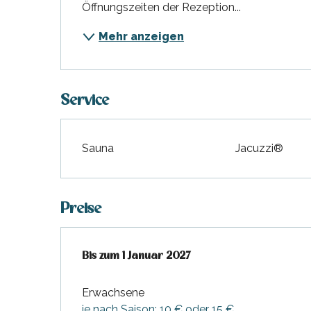
Öffnungszeiten der Rezeption...
Mehr anzeigen
Service
Sauna
Jacuzzi®
Preise
ab
Bis zum
2 Februar 2026
1 Januar 2027
bis zum
1 Januar 2027
hrlichen
Erwachsene
je nach Saison: 10 € oder 15 €