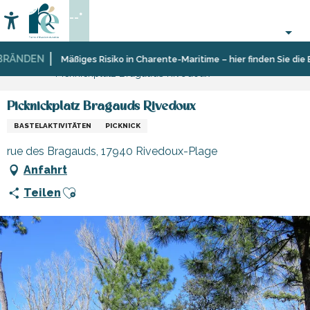
Aller
--°
au
Accessibilité
Suche
contenu
principal
ÄNDEN
Startseite
Organisieren
Sport
Schulen,
Mäßiges Risiko in Charente-Maritime – hier finden Sie die Ei
Picknickplatz Bragauds Rivedoux
–
und
Clubs,
Aktivitäten
Sensation
Vereine
und
Picknickplatz Bragauds Rivedoux
Freizeit
BASTELAKTIVITÄTEN
PICKNICK
rue des Bragauds, 17940 Rivedoux-Plage
Anfahrt
Ajouter aux favoris
Teilen