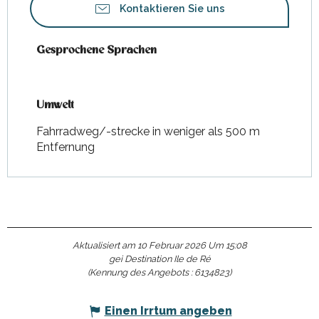
Kontaktieren Sie uns
Gesprochene Sprachen
Gesprochene Sprachen
Umwelt
Umwelt
Fahrradweg/-strecke in weniger als 500 m
Entfernung
Aktualisiert am 10 Februar 2026 Um 15:08
gei Destination Ile de Ré
(Kennung des Angebots :
6134823
)
Einen Irrtum angeben