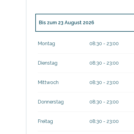
Bis zum
23 August 2026
vom
1 April 2026
bis zum
5 Juli 2026
Montag
08:30 - 23:00
vom
6 Juli 2026
bis zum
19 Juli 2026
Dienstag
08:30 - 23:00
vom
24 August 2026
bis zum
28 August 
e
e
Mittwoch
08:30 - 23:00
tze
vom
29 August 2026
bis zum
30 Septemb
tz
Donnerstag
08:30 - 23:00
vom
1 Oktober 2026
bis zum
16 Oktober 
ches
Freitag
08:30 - 23:00
es
vom
17 Oktober 2026
bis zum
1 Novembe