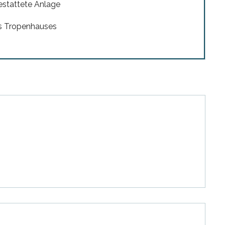
stattete Anlage
s Tropenhauses
en