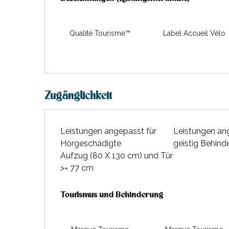
Qualité Tourisme™
Label Accueil Vélo
Zugänglichkeit
Leistungen angepasst für
Leistungen an
Hörgeschädigte
geistig Behind
Aufzug (80 X 130 cm) und Tür
>= 77 cm
Tourismus und Behinderung
Tourismus und Behinderung