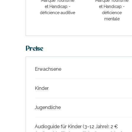
Marque Tourisme
Marque Tourisme
et Handicap -
et Handicap -
déficience auditive
déficience
mentale
Preise
Erwachsene
Preise 2026
Kinder
tiges
l
Jugendliche
Audioguide für Kinder (3–12 Jahre): 2 €