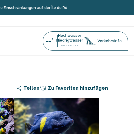
kungen auf der Île de Ré
Hochwasser
--°
Niedrigwasser
Verkehrsinfo
--
--
--
:
:
chelle
Ajouter aux favoris
Teilen
Zu Favoriten hinzufügen