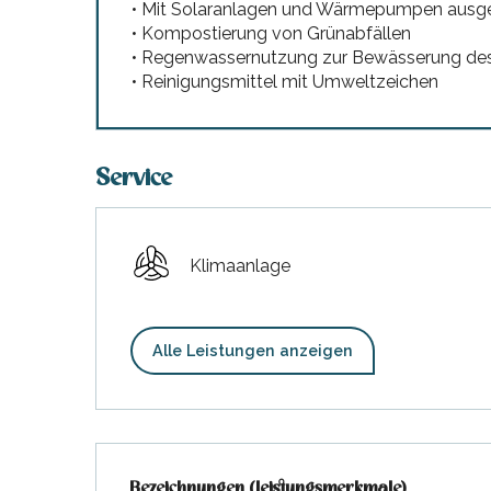
• Mit Solaranlagen und Wärmepumpen ausge
hrlichen
• Kompostierung von Grünabfällen
• Regenwassernutzung zur Bewässerung de
• Reinigungsmittel mit Umweltzeichen
Service
Klimaanlage
Alle Leistungen anzeigen
Leistungensmöglichkeit
Bezeichnungen (Leistungsmerkmale)
Bezeichnungen (Leistungsmerkmale)