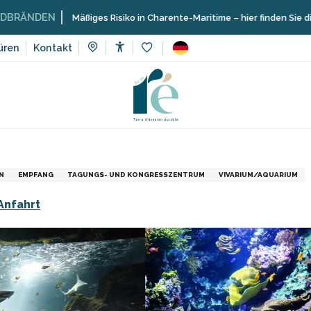
N
Mäßiges Risiko in Charente-Maritime – hier finden Sie die Einschrän
üren
Kontakt
Accessibilité
Voir les favoris
Sport und Sensation
Schulen, Clubs, Vereine
Aquarium La Ro
N
EMPFANG
TAGUNGS- UND KONGRESSZENTRUM
VIVARIUM/AQUARIUM
Anfahrt