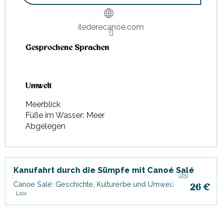
ilederecanoe.com
Gesprochene Sprachen
Gesprochene Sprachen
Umwelt
Umwelt
Meerblick
Füße im Wasser: Meer
Abgelegen
Kanufahrt durch die Sümpfe mit Canoé Salé
Ab
Canoe Salé: Geschichte, Kulturerbe und Umwelt
26
€
Loix