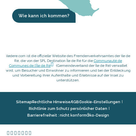
Wie kann ich kommen?
iledere.com ist die offizielle Website des Fremdenverkehrsamtes der Ile de
Ré, die von der SPL Destination Île de Ré für die
Communauté de
Communes de l’Île de Ré
(Gemeindeverband der Île de Ré) verwaltet
wird, um Besucher und Einwohner zu informieren und bei der Entdeckung
und Vorbereitung ihrer Aufenthalte und Erlebnisse auf der Insel zu
unterstützen.
Sitemap
Rechtliche Hinweise
AGB
Cookie-Einstellungen
Richtlinie zum Schutz persönlicher Daten
Barrierefreiheit : nicht konform
Öko-Design