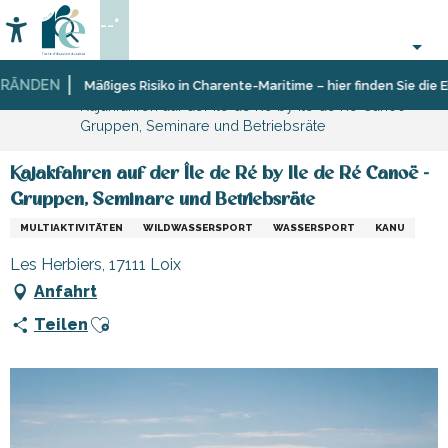
Aller
--°
au
Accessibilité
Suche
contenu
principal
ÄNDEN
Startseite
Organisieren
Sport
Mäßiges Risiko in Charente-Maritime – hier finden Sie die Ein
Kajakfahren auf der Île de Ré by Ile de Ré Canoë -
–
und
Gruppen, Seminare und Betriebsräte
Aktivitäten
Sensation
und
Freizeit
Kajakfahren auf der Île de Ré by Ile de Ré Canoë -
Gruppen, Seminare und Betriebsräte
MULTIAKTIVITÄTEN
WILDWASSERSPORT
WASSERSPORT
KANU
Les Herbiers, 17111 Loix
Anfahrt
Ajouter aux favoris
Teilen