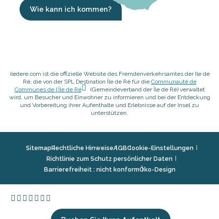
Wie kann ich kommen?
iledere.com ist die offizielle Website des Fremdenverkehrsamtes der Ile de
Ré, die von der SPL Destination Île de Ré für die
Communauté de
Communes de l’Île de Ré
(Gemeindeverband der Île de Ré) verwaltet
wird, um Besucher und Einwohner zu informieren und bei der Entdeckung
und Vorbereitung ihrer Aufenthalte und Erlebnisse auf der Insel zu
unterstützen.
Sitemap
Rechtliche Hinweise
AGB
Cookie-Einstellungen
Richtlinie zum Schutz persönlicher Daten
Barrierefreiheit : nicht konform
Öko-Design