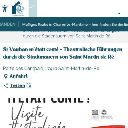
Aller
--°
au
Accessibilité
Suche
contenu
principal
NDEN
Startseite
Organisieren
Mäßiges Risiko in Charente-Maritime – hier finden Sie die Eins
Si Vauban m'était conté - Theatralische Führungen
–
durch die Stadtmauern von Saint-Martin de Ré
Aktivitäten
und
Freizeit
Si Vauban m'était conté - Theatralische Führungen
durch die Stadtmauern von Saint-Martin de Ré
Porte des Campani, 17410 Saint-Martin-de-Ré
Anfahrt
Ajouter aux favoris
Teilen