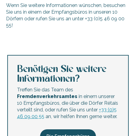
Wenn Sie weitere Informationen wünschen, besuchen
Sie uns in einem der Empfangsbüros in unseren 10
Dörfern oder rufen Sie uns an unter +33 (0)5 46 09 00
55!
Clipperton Galerie
Workshop-Galerie Daniel Marot
Nathalie Soulet Galerie
Das Atelier und die Galerie von Marie Blandin
Benötigen Sie weitere
Ma Grande Galerie - ADOR Experience
Informationen?
Galerie Sénac de Meilhan
Kunstgalerie – Atelier Lo Breillat
Treffen Sie das Team des
Lil Dupeux - Galerie d'Art
Fremdenverkehrsamtes
in einem unserer
Galerie Xin Art
10 Empfangsbüros, die über die Dörfer Rétais
Galerie der Schmuckwerkstatt – Rubén H
verteilt sind, oder rufen Sie uns unter
+33 (0)5
Kunstgalerie Maison Sanat
46 09 00 55
an, wir helfen Ihnen gerne weiter.
Galerie Charivari