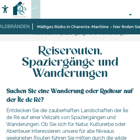
Aller
--°
au
Accessibilité
Suche
contenu
principal
ALDBRÄNDEN
Startseite
Organisieren
Mäßiges Risiko in Charente-Maritime – hier finden Sie
Reiserouten, Spaziergänge und Wanderungen
–
Aktivitäten
und
Reiserouten,
Freizeit
Spaziergänge und
Wanderungen
Suchen Sie eine Wanderung oder Radtour auf
der Île de Ré?
Entdecken Sie die zauberhaften Landschaften der Île
de Ré auf einer Vielzahl von Spaziergängen und
Wanderungen. Ob Sie sich für Natur, Kulturerbe oder
Abenteuer interessieren, unsere für alle Niveaus
geeigneten Routen führen Sie mitten durch die wilde