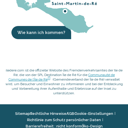
Wie kann ich kommen?
iledere.com ist die offizielle Website des Fremdenverkehrsamtes der Ile de
Ré, die von der SPL Destination Île de Ré für die
Communauté de
Communes de l’Île de Ré
(Gemeindeverband der Île de Ré) verwaltet
wird, um Besucher und Einwohner zu informieren und bei der Entdeckung
und Vorbereitung ihrer Aufenthalte und Erlebnisse auf der Insel zu
unterstützen.
Sitemap
Rechtliche Hinweise
AGB
Cookie-Einstellungen
Richtlinie zum Schutz persönlicher Daten
Barrierefreiheit : nicht konform
Öko-Design