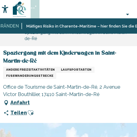
Aller
--°
au
Accessibilité
Suche
contenu
principal
ÄNDEN
Startseite
Organisieren
Reiserouten,
Mäßiges Risiko in Charente-Maritime – hier finden Sie die Ei
Spaziergang mit dem Kinderwagen in Saint-Martin-
–
Spaziergänge
de-Ré
Aktivitäten
und
und
Wanderungen
Freizeit
Spaziergang mit dem Kinderwagen in Saint-
Martin-de-Ré
ANDERE FREIZEITAKTIVITÄTEN
LAUFSPORTARTEN
FUSSWANDERUNGSSTRECKE
Office de Tourisme de Saint-Martin-de-Ré, 2 Avenue
Victor Bouthillier, 17410 Saint-Martin-de-Ré
Anfahrt
Ajouter aux favoris
Teilen