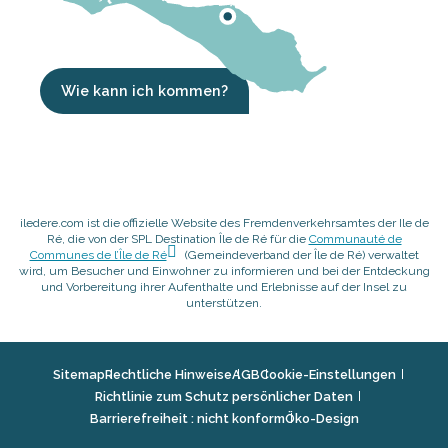
Wie kann ich kommen?
iledere.com ist die offizielle Website des Fremdenverkehrsamtes der Ile de
Ré, die von der SPL Destination Île de Ré für die
Communauté de
Communes de l’Île de Ré
(Gemeindeverband der Île de Ré) verwaltet
wird, um Besucher und Einwohner zu informieren und bei der Entdeckung
und Vorbereitung ihrer Aufenthalte und Erlebnisse auf der Insel zu
unterstützen.
Sitemap
Rechtliche Hinweise
AGB
Cookie-Einstellungen
Richtlinie zum Schutz persönlicher Daten
Barrierefreiheit : nicht konform
Öko-Design