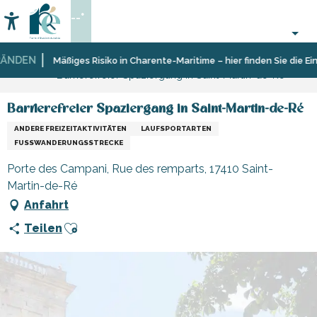
Aller
--°
au
Accessibilité
Suche
contenu
principal
NDEN
Startseite
Organisieren
Reiserouten,
Mäßiges Risiko in Charente-Maritime – hier finden Sie die Eins
Barrierefreier Spaziergang in Saint-Martin-de-Ré
–
Spaziergänge
Aktivitäten
und
und
Wanderungen
Barrierefreier Spaziergang in Saint-Martin-de-Ré
Freizeit
ANDERE FREIZEITAKTIVITÄTEN
LAUFSPORTARTEN
FUSSWANDERUNGSSTRECKE
Porte des Campani, Rue des remparts, 17410 Saint-
Martin-de-Ré
Anfahrt
Ajouter aux favoris
Teilen