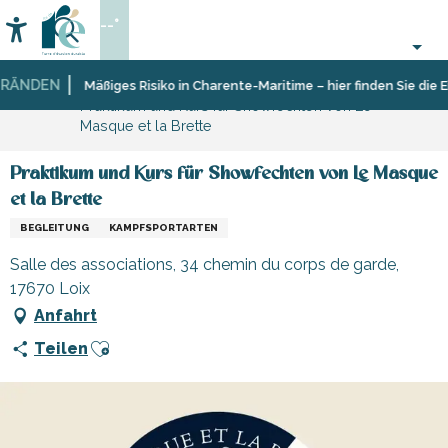
Aller
--°
au
Accessibilité
Suche
contenu
principal
ÄNDEN
Startseite
Organisieren
Mäßiges Risiko in Charente-Maritime – hier finden Sie die Ei
Praktikum und Kurs für Showfechten von Le
–
Masque et la Brette
Aktivitäten
und
Freizeit
Praktikum und Kurs für Showfechten von Le Masque
et la Brette
BEGLEITUNG
KAMPFSPORTARTEN
Salle des associations, 34 chemin du corps de garde,
17670 Loix
Anfahrt
Ajouter aux favoris
Teilen