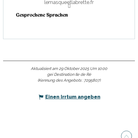
lemasqueetlabrette.fr
Gesprochene Sprachen
Gesprochene Sprachen
Aktualisiert am 29 Oktober 2025 Um 10:00
gei Destination Ile de Ré
(Kennung des Angebots :
7295807
)
Einen Irrtum angeben