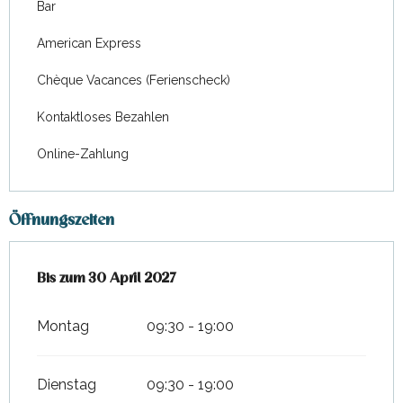
Bar
American Express
Chèque Vacances (Ferienscheck)
Kontaktloses Bezahlen
Online-Zahlung
Öffnungszeiten
vom
Bis zum
20 April 2026
30 April 2027
bis zum
30 April 2027
Montag
09:30 - 19:00
Dienstag
09:30 - 19:00