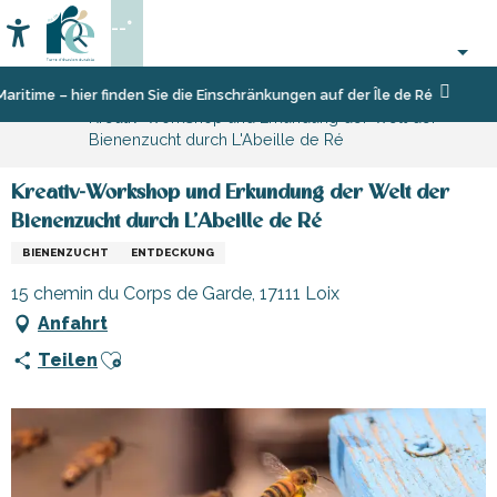
Aller
--°
au
Accessibilité
Suche
contenu
principal
Startseite
Organisieren
time – hier finden Sie die Einschränkungen auf der Île de Ré
Kreativ-Workshop und Erkundung der Welt der
–
Bienenzucht durch L'Abeille de Ré
Aktivitäten
und
Freizeit
Kreativ-Workshop und Erkundung der Welt der
Bienenzucht durch L'Abeille de Ré
BIENENZUCHT
ENTDECKUNG
15 chemin du Corps de Garde, 17111 Loix
Anfahrt
Ajouter aux favoris
Teilen