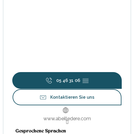
05 46 31 06
▒▒
Kontaktieren Sie uns
www.abeilledere.com
Gesprochene Sprachen
Gesprochene Sprachen