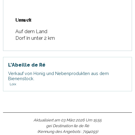
Umwelt
Umwelt
Auf dem Land
Dorf in unter 2 km
L'Abeille de Ré
Verkauf von Honig und Nebenprodukten aus dem
Bienenstock.
Loix
Aktualisiert am 03 März 2026 Um 15:55
gei Destination Ile de Ré
(Kennung des Angebots :
7194093
)