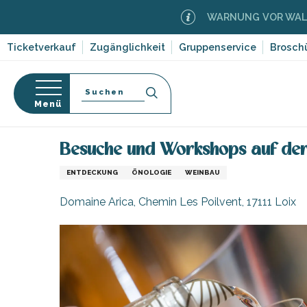
Aller
WARNUNG VOR WALDBRÄNDE
au
contenu
Ticketverkauf
Zugänglichkeit
Gruppenservice
Brosch
principal
Suche
Menü
Startseite
Organisieren – Aktivitäten und Freizeit
-en-Ré
Bois-Plage-en-
nen
Besuche und Workshops auf der
nt-Clément-
ENTDECKUNG
ÖNOLOGIE
WEINBAU
orf-
leines
Domaine Arica, Chemin Les Poilvent, 17111 Loix
Couarde-sur-
ruf
Flotte
dwege
 Portes-en-Ré
ten,
x
,
entation
e
edoux-Plage
nt-Martin-de-Ré
 auf die