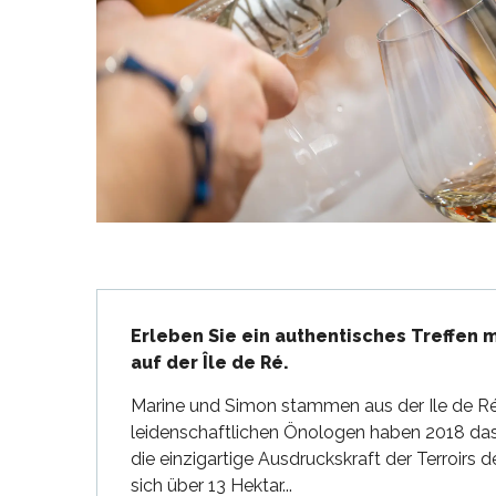
en
nte-Marie-de-Ré
und
Beschreibung
Erleben Sie ein authentisches Treffen 
auf der Île de Ré.
Marine und Simon stammen aus der Ile de Ré
leidenschaftlichen Önologen haben 2018 das 
die einzigartige Ausdruckskraft der Terroirs d
sich über 13 Hektar...