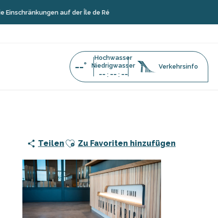
kungen auf der Île de Ré
Hochwasser
--°
Niedrigwasser
Verkehrsinfo
--
--
--
:
:
ops auf der Domaine Arica
Ajouter aux favoris
Teilen
Zu Favoriten hinzufügen