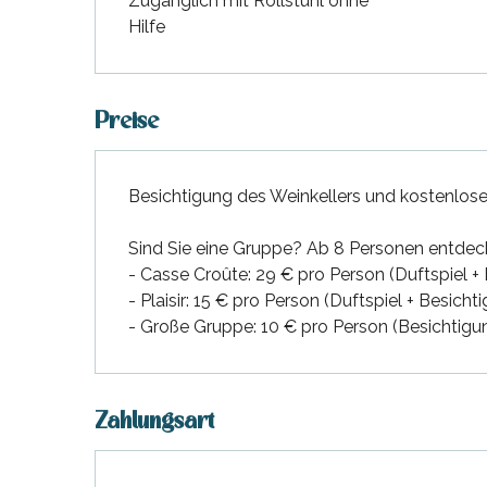
Zugänglich mit Rollstuhl ohne
hrlichen
Hilfe
Preise
Besichtigung des Weinkellers und kostenlose
Sind Sie eine Gruppe? Ab 8 Personen entdec
- Casse Croûte: 29 € pro Person (Duftspiel +
- Plaisir: 15 € pro Person (Duftspiel + Besic
- Große Gruppe: 10 € pro Person (Besichtigu
Zahlungsart