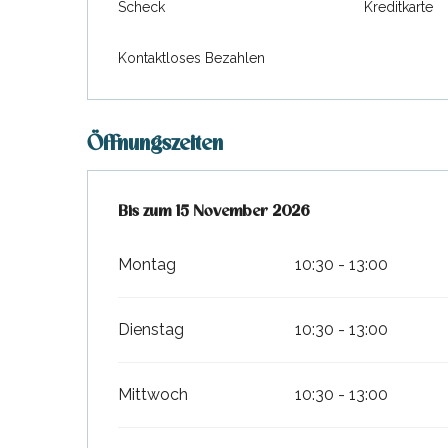
Scheck
Kreditkarte
Kontaktloses Bezahlen
Öffnungszeiten
vom
Bis zum
30 März 2026
15 November 2026
bis zum
15 November 202
Montag
10:30 - 13:00
Dienstag
10:30 - 13:00
Mittwoch
10:30 - 13:00