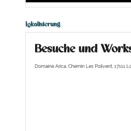
Lokalisierung
Besuche und Works
Domaine Arica, Chemin Les Poilvent, 17111 Lo
e
e
tze
tz
ches
es