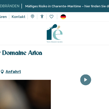
N
Mäßiges Risiko in Charente-Maritime – hier finden Sie die Einschrän
üren
Kontakt
Accessibilité
Voir les favoris
Freizeit und Lernen
Kulturelle Aktivitäten
Besuche und Worksh
 Domaine Arica
Anfahrt