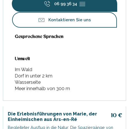
06 99 36 34
▒▒
Kontaktieren Sie uns
Gesprochene Sprachen
Gesprochene Sprachen
Umwelt
Umwelt
Im Wald
Dorf in unter 2 km
Wasserseite
Meer innerhalb von 300 m
Die Erlebnisführungen von Marie, der
10
€
Einheimischen aus Ars-en-Ré
Begleiteter Ausflug in die Natur: Die Spaziergänge von