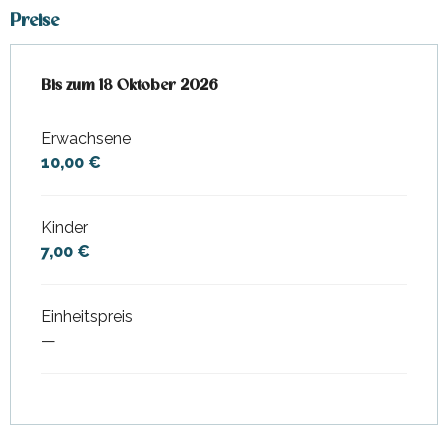
Preise
ab
Bis zum
1 April 2026
18 Oktober 2026
bis zum
18 Oktober 2026
Erwachsene
10,00 €
Kinder
7,00 €
Einheitspreis
—