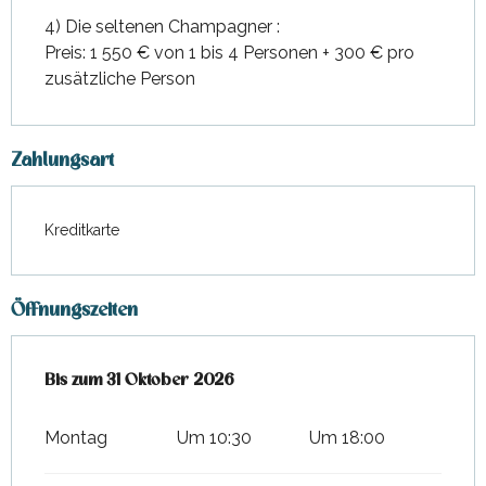
4) Die seltenen Champagner :
Preis: 1 550 € von 1 bis 4 Personen + 300 € pro
zusätzliche Person
Zahlungsart
Kreditkarte
Öffnungszeiten
vom
Bis zum
1 April 2026
31 Oktober 2026
bis zum
31 Oktober 2026
Montag
Um 10:30
Um 18:00