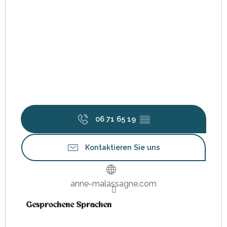
06 71 65 19
▒▒
Kontaktieren Sie uns
anne-malassagne.com
Gesprochene Sprachen
Gesprochene Sprachen