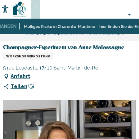
Aller
--°
au
Accessibilité
Suche
contenu
principal
NDEN
Startseite
Organisieren
Mäßiges Risiko in Charente-Maritime – hier finden Sie die Eins
Champagner-Experiment von Anne Malassagne
–
Aktivitäten
und
Champagner-Experiment von Anne Malassagne
Freizeit
WORKSHOP VERKOSTUNG
5 rue Leudaste, 17410 Saint-Martin-de-Ré
Anfahrt
Ajouter aux favoris
Teilen