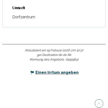
Umwelt
Umwelt
Dorfzentrum
Aktualisiert am 19 Februar 2026 Um 10:37
gei Destination Ile de Ré
(Kennung des Angebots :
6915964
)
Einen Irrtum angeben