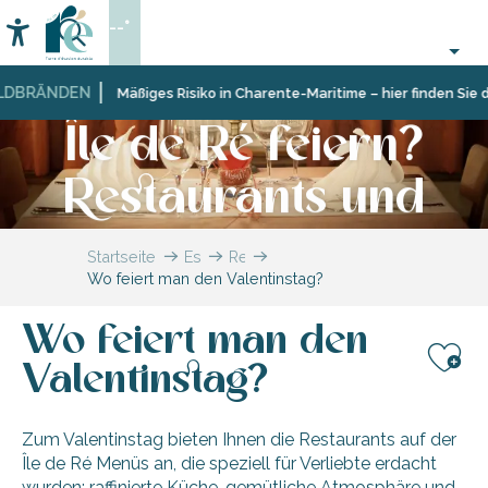
Aller
--°
Wo kann man den
au
Accessibilité
Suche
contenu
Valentinstag auf der
principal
DBRÄNDEN
Mäßiges Risiko in Charente-Maritime – hier finden Sie di
Île de Ré feiern?
Restaurants und
spezielle Menüs
Startseite
Essen
Restaurants
Wo feiert man den Valentinstag?
gehen
und
Hütten
Wo feiert man den
Valentinstag?
Aj
Zum Valentinstag bieten Ihnen die Restaurants auf der
Île de Ré Menüs an, die speziell für Verliebte erdacht
wurden: raffinierte Küche, gemütliche Atmosphäre und