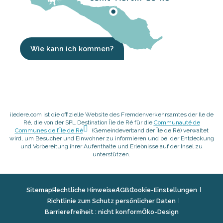
Wie kann ich kommen?
iledere.com ist die offizielle Website des Fremdenverkehrsamtes der Ile de
Ré, die von der SPL Destination Île de Ré für die
Communauté de
Communes de l’Île de Ré
(Gemeindeverband der Île de Ré) verwaltet
wird, um Besucher und Einwohner zu informieren und bei der Entdeckung
und Vorbereitung ihrer Aufenthalte und Erlebnisse auf der Insel zu
unterstützen.
Sitemap
Rechtliche Hinweise
AGB
Cookie-Einstellungen
Richtlinie zum Schutz persönlicher Daten
Barrierefreiheit : nicht konform
Öko-Design